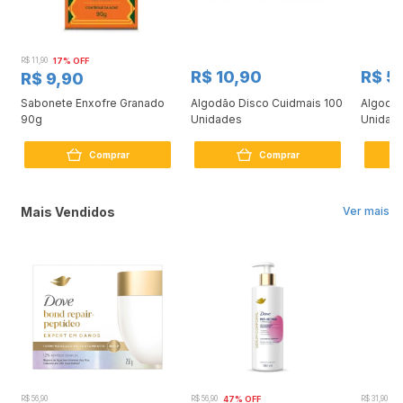
R$ 11,90
17% OFF
R$ 10,90
R$ 5
R$ 9,90
m
Sabonete Enxofre Granado
Algodão Disco Cuidmais 100
Algodão
90g
Unidades
Unidad
Comprar
Comprar
Mais Vendidos
Ver mais
R$ 56,90
R$ 56,90
47% OFF
R$ 31,90
2