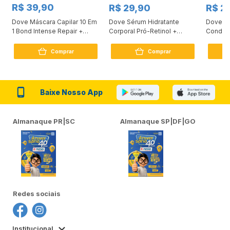
R$ 39,90
R$ 29,90
R$ 2
Dove Máscara Capilar 10 Em
Dove Sérum Hidratante
Dove Ki
1 Bond Intense Repair +
Corporal Pró-Retinol +
Condici
Peptídeo 250G
Firmador 380Ml
Reconst
Comprar
Comprar
Baixe Nosso App
Almanaque PR|SC
Almanaque SP|DF|GO
Redes sociais
Institucional