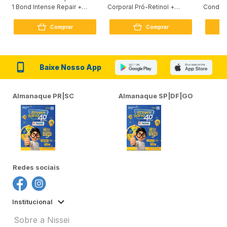
1 Bond Intense Repair +
Corporal Pró-Retinol +
Condici
Peptídeo 250G
Firmador 380Ml
Reconst
Comprar
Comprar
Baixe Nosso App
Almanaque PR|SC
Almanaque SP|DF|GO
Redes sociais
Institucional
Sobre a Nissei