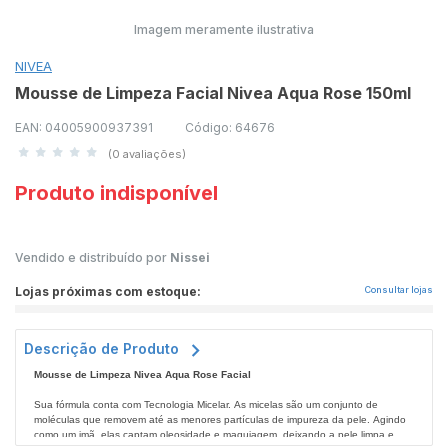
Imagem meramente ilustrativa
NIVEA
Mousse de Limpeza Facial Nivea Aqua Rose 150ml
EAN: 04005900937391
Código: 64676
(0 avaliações)
Produto indisponível
Vendido e distribuído por
Nissei
Lojas próximas com estoque:
Consultar lojas
Descrição de Produto
Mousse de Limpeza Nivea Aqua Rose Facial
Sua fórmula conta com Tecnologia Micelar. As micelas são um conjunto de
moléculas que removem até as menores partículas de impureza da pele. Agindo
como um imã, elas captam oleosidade e maquiagem, deixando a pele limpa e