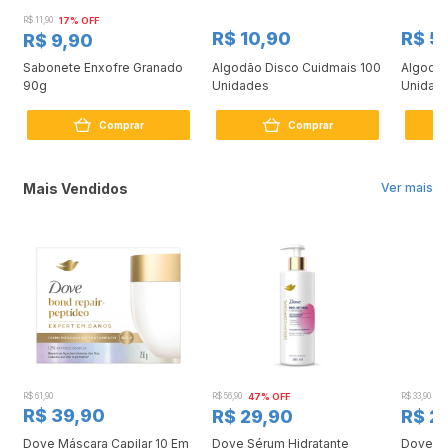
R$ 11,90
17% OFF
R$ 10,90
R$ 5
R$ 9,90
a
Sabonete Enxofre Granado
Algodão Disco Cuidmais 100
Algodão
90g
Unidades
Unidad
Comprar
Comprar
Mais Vendidos
Ver mais
R$ 61,90
R$ 56,90
47% OFF
R$ 33,90
3
R$ 39,90
R$ 29,90
R$ 2
Dove Máscara Capilar 10 Em
Dove Sérum Hidratante
Dove Ki