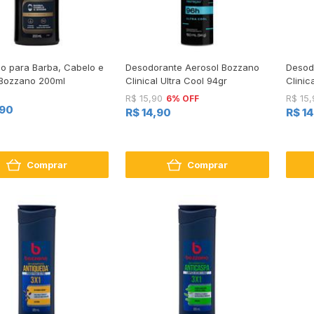
 para Barba, Cabelo e
Desodorante Aerosol Bozzano
Desod
Bozzano 200ml
Clinical Ultra Cool 94gr
Clinic
6% OFF
R$ 15,90
R$ 15,
,90
R$ 14,90
R$ 1
Comprar
Comprar