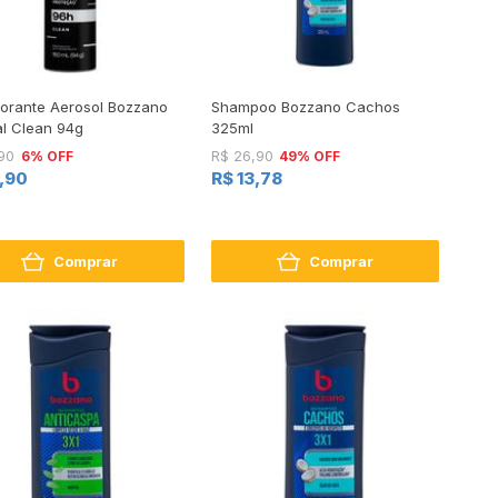
orante Aerosol Bozzano
Shampoo Bozzano Cachos
al Clean 94g
325ml
6% OFF
49% OFF
90
R$ 26,90
4,90
R$ 13,78
Comprar
Comprar