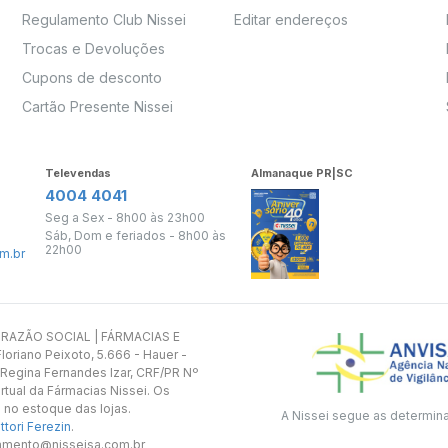
Regulamento Club Nissei
Editar endereços
Trocas e Devoluções
Cupons de desconto
Cartão Presente Nissei
Televendas
Almanaque PR|SC
4004 4041
Seg a Sex - 8h00 às 23h00
Sáb, Dom e feriados - 8h00 às
22h00
m.br
s. RAZÃO SOCIAL | FÁRMACIAS E
oriano Peixoto, 5.666 - Hauer -
 Regina Fernandes Izar, CRF/PR Nº
rtual da Fármacias Nissei. Os
 no estoque das lojas.
A Nissei segue as determin
tori Ferezin
.
utamento@nisseisa.com.br