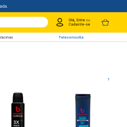
Olá,
Entre
ou
Cadastre-se
Vacinas
Teleconsulta
1