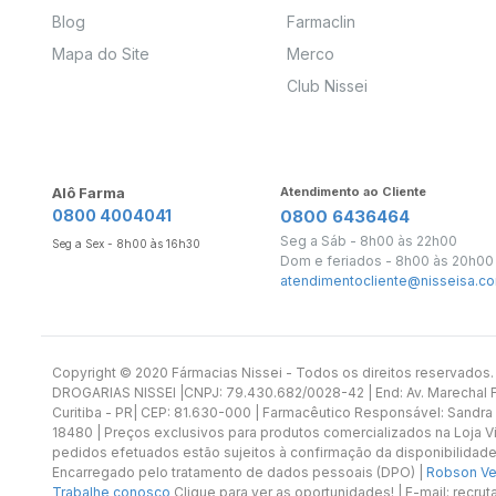
Blog
Farmaclin
Mapa do Site
Merco
Club Nissei
Alô Farma
Atendimento ao Cliente
0800 4004041
0800 6436464
Seg a Sáb - 8h00 às 22h00
Seg a Sex - 8h00 às 16h30
Dom e feriados - 8h00 às 20h00
atendimentocliente@nisseisa.co
Copyright ©️ 2020 Fármacias Nissei - Todos os direitos reservado
DROGARIAS NISSEI |CNPJ: 79.430.682/0028-42 | End: Av. Marechal Fl
Curitiba - PR| CEP: 81.630-000 | Farmacêutico Responsável: Sandra
18480 | Preços exclusivos para produtos comercializados na Loja Vi
pedidos efetuados estão sujeitos à confirmação da disponibilidade
Encarregado pelo tratamento de dados pessoais (DPO) |
Robson Vet
Trabalhe conosco
Clique para ver as oportunidades! | E-mail: recr