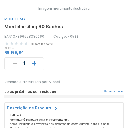
Imagem meramente ilustrativa
MONTELAIR
Montelair 4mg 60 Sachês
EAN: 07896658030260
Código: 40522
(0 avaliações)
R$ 188,90
R$ 155,84
1
Vendido e distribuído por
Nissei
Lojas próximas com estoque:
Consultar lojas
Descrição de Produto
Indicação:
Montelair é indicado para o tratamento de:
Asma, incluindo a prevenção dos sintomas de asma durante o dia e à noite.