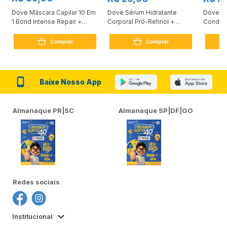
Dove Máscara Capilar 10 Em
Dove Sérum Hidratante
Dove Ki
1 Bond Intense Repair +
Corporal Pró-Retinol +
Condici
Peptídeo 250G
Firmador 380Ml
Reconst
Comprar
Comprar
Baixe Nosso App
Almanaque PR|SC
Almanaque SP|DF|GO
Redes sociais
Institucional