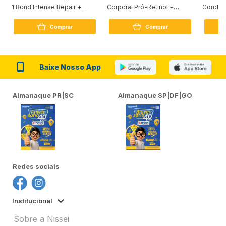
1 Bond Intense Repair +
Corporal Pró-Retinol +
Condici
Peptídeo 250G
Firmador 380Ml
Reconst
Comprar
Comprar
Baixe Nosso App
Almanaque PR|SC
Almanaque SP|DF|GO
Redes sociais
Institucional
Sobre a Nissei