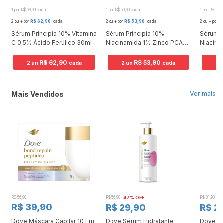
1 por R$ 69,90 cada
1 por R$ 59,90 cada
1 por R$ 74,
2 ou + por
R$ 62,90
cada
2 ou + por
R$ 53,90
cada
2 ou + por
R
Sérum Principia 10% Vitamina
Sérum Principia 10%
Sérum P
o
C 0,5% Ácido Ferúlico 30ml
Niacinamida 1% Zinco PCA
Niacina
30ml
Tranex
Salicíli
R$ 62,90
R$ 53,90
2 un
cada
2 un
cada
2 
Mais Vendidos
Ver mais
R$ 56,90
R$ 56,90
47% OFF
R$ 31,90
2
R$ 39,90
R$ 29,90
R$ 2
Dove Máscara Capilar 10 Em
Dove Sérum Hidratante
Dove Ki