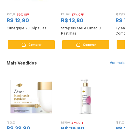
R$ 31,12
59% OFF
R$ 19,01
27% OFF
R$ 25,25
3
R$ 12,90
R$ 13,80
R$ 17
Cimegripe 20 Cápsulas
Strepsils Mel e Limão 8
Tylenol
Pastilhas
Compri
Comprar
Comprar
Mais Vendidos
Ver mais
R$ 56,90
R$ 56,90
47% OFF
R$ 31,90
2
R$ 39,90
R$ 29,90
R$ 2