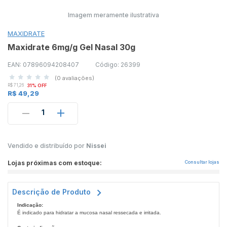
Imagem meramente ilustrativa
MAXIDRATE
Maxidrate 6mg/g Gel Nasal 30g
EAN: 07896094208407
Código: 26399
(0 avaliações)
R$ 71,26
31% OFF
R$ 49,29
1
Vendido e distribuído por
Nissei
Lojas próximas com estoque:
Consultar lojas
Descrição de Produto
Indicação:
É indicado para hidratar a mucosa nasal ressecada e irritada.