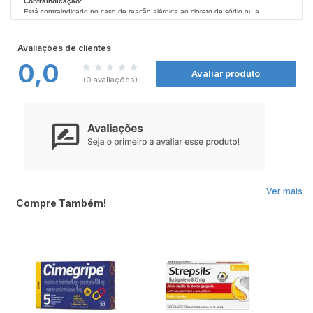
Contraindicação:
Está contraindicado no caso de reação alérgica ao cloreto de sódio ou a
qualquer componente de sua formulação.
SE PERSISTIREM OS SINTOMAS O MÉDICO DEVERÁ SER CONSULTADO.
Avaliações de clientes
ESTE PRODUTO É UM MEDICAMENTO. SEU USO PODE TRAZER RISCOS.
0,0
PROCURE O MÉDICO E O FARMACÊUTICO. LEIA A BULA.
Avaliar produto
(0 avaliações)
Ver mais
Compre Também!