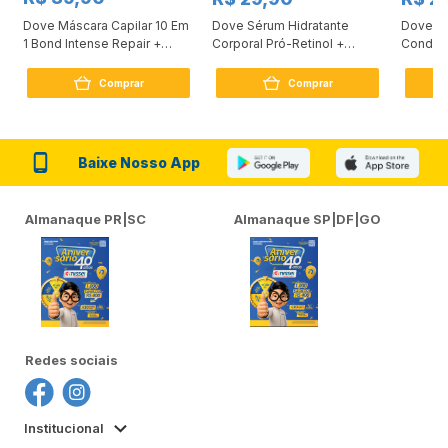
Dove Máscara Capilar 10 Em
Dove Sérum Hidratante
Dove Ki
1 Bond Intense Repair +
Corporal Pró-Retinol +
Condici
Peptídeo 250G
Firmador 380Ml
Reconst
Comprar
Comprar
Baixe Nosso App
Almanaque PR|SC
Almanaque SP|DF|GO
Redes sociais
Institucional