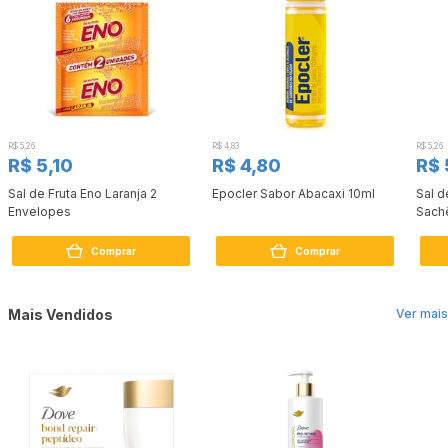
R$ 5,26
R$ 4,83
R$ 5,26
R$ 5,10
R$ 4,80
R$ 
Sal de Fruta Eno Laranja 2
Epocler Sabor Abacaxi 10ml
Sal d
Envelopes
Sach
Comprar
Comprar
Mais Vendidos
Ver mais