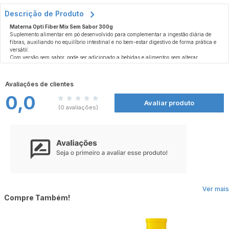
Descrição de Produto
Materna Opti Fiber Mix Sem Sabor 300g
Suplemento alimentar em pó desenvolvido para complementar a ingestão diária de
fibras, auxiliando no equilíbrio intestinal e no bem-estar digestivo de forma prática e
versátil.
Com versão sem sabor, pode ser adicionado a bebidas e alimentos sem alterar
significativamente o gosto, facilitando o consumo na rotina diária. Ideal para quem
busca aumentar o aporte de fibras com mais conveniência.
Com embalagem de 300g, oferece ótimo rendimento para uso contínuo e praticidade
Avaliações de clientes
no dia a dia.
0,0
Importante:
este produto não é um medicamento. Não exceder a recomendação diária
Avaliar produto
de consumo indicada na embalagem.
(0 avaliações)
Ver mais
Compre Também!