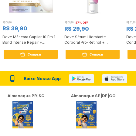
R$ 56,90
R$ 56,90
47% OFF
R$ 31,90
R$ 39,90
R$ 29,90
R$ 
Dove Máscara Capilar 10 Em 1
Dove Sérum Hidratante
Dove
Bond Intense Repair +
Corporal Pró-Retinol +
Cond
Peptídeo 250G
Firmador 380Ml
Reco
Comprar
Comprar
Baixe Nosso App
Almanaque PR|SC
Almanaque SP|DF|GO