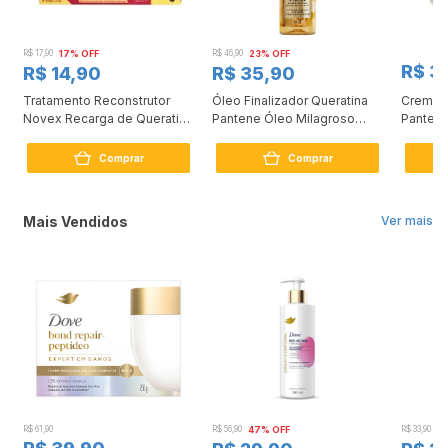
R$ 17,90
17% OFF
R$ 46,90
23% OFF
R$ 3
R$ 14,90
R$ 35,90
Tratamento Reconstrutor
Óleo Finalizador Queratina
Creme 
0
Novex Recarga de Queratina
Pantene Óleo Milagroso
Pantene
80g
95ml
Comprar
Comprar
Mais Vendidos
Ver mais
R$ 61,90
R$ 56,90
47% OFF
R$ 33,90
3