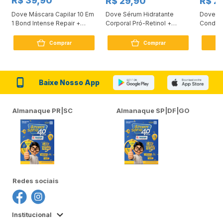
R$ 39,90
R$ 29,90
R$ 2
Dove Máscara Capilar 10 Em
Dove Sérum Hidratante
Dove Ki
1 Bond Intense Repair +
Corporal Pró-Retinol +
Condici
Peptídeo 250G
Firmador 380Ml
Reconst
Comprar
Comprar
Baixe Nosso App
Almanaque PR|SC
Almanaque SP|DF|GO
Redes sociais
Institucional