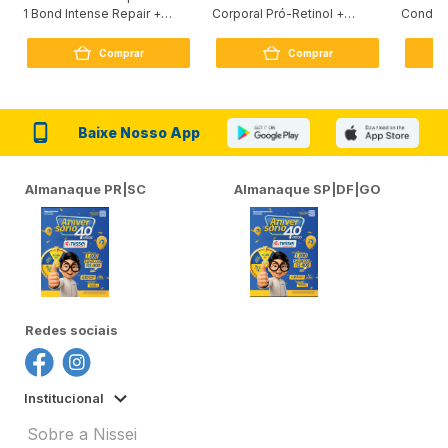
1 Bond Intense Repair +
Corporal Pró-Retinol +
Condici
Peptídeo 250G
Firmador 380Ml
Reconst
Comprar
Comprar
Baixe Nosso App
Almanaque PR|SC
Almanaque SP|DF|GO
Redes sociais
Institucional
Sobre a Nissei