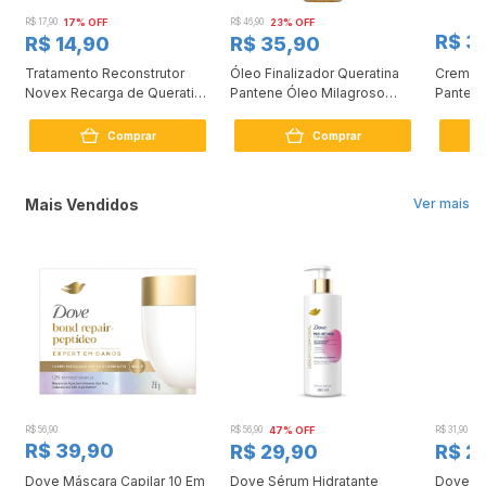
R$ 17,90
17% OFF
R$ 46,90
23% OFF
R$ 3
R$ 14,90
R$ 35,90
Tratamento Reconstrutor
Óleo Finalizador Queratina
Creme 
0
Novex Recarga de Queratina
Pantene Óleo Milagroso
Pantene
80g
95ml
Comprar
Comprar
Mais Vendidos
Ver mais
R$ 56,90
R$ 56,90
47% OFF
R$ 31,90
2
R$ 39,90
R$ 29,90
R$ 2
Dove Máscara Capilar 10 Em
Dove Sérum Hidratante
Dove Ki