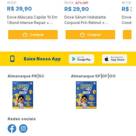
R$ 56,90
R$ 56,90
47% OFF
R$ 31,90
2
R$ 39,90
R$ 29,90
R$ 2
Dove Máscara Capilar 10 Em
Dove Sérum Hidratante
Dove Ki
1 Bond Intense Repair +
Corporal Pró-Retinol +
Condici
Peptídeo 250G
Firmador 380Ml
Reconst
Comprar
Comprar
Baixe Nosso App
Almanaque PR|SC
Almanaque SP|DF|GO
Redes sociais