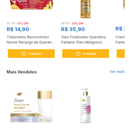
R$ 17,90
17% OFF
R$ 46,90
23% OFF
R$ 3
R$ 14,90
R$ 35,90
Tratamento Reconstrutor
Óleo Finalizador Queratina
Creme 
0
Novex Recarga de Queratina
Pantene Óleo Milagroso
Pantene
80g
95ml
Comprar
Comprar
Mais Vendidos
Ver mais