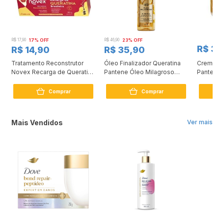
R$ 17,90
17% OFF
R$ 46,90
23% OFF
R$ 3
R$ 14,90
R$ 35,90
Tratamento Reconstrutor
Óleo Finalizador Queratina
Creme 
0
Novex Recarga de Queratina
Pantene Óleo Milagroso
Pantene
80g
95ml
Comprar
Comprar
Mais Vendidos
Ver mais