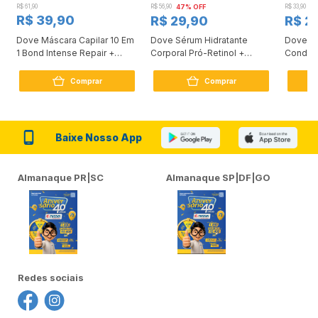
R$ 61,90
R$ 56,90
47% OFF
R$ 33,90
3
R$ 39,90
R$ 29,90
R$ 2
Dove Máscara Capilar 10 Em
Dove Sérum Hidratante
Dove Ki
1 Bond Intense Repair +
Corporal Pró-Retinol +
Condici
Peptídeo 250G
Firmador 380Ml
Reconst
Comprar
Comprar
Baixe Nosso App
Almanaque PR|SC
Almanaque SP|DF|GO
Redes sociais