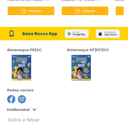
Peptídeo 250G
Firmador 380Ml
Reconst
Comprar
Comprar
Baixe Nosso App
Almanaque PR|SC
Almanaque SP|DF|GO
Redes sociais
Institucional
Sobre a Nissei