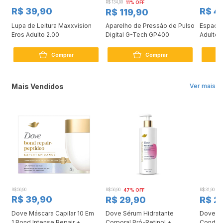
R$ 134,90
11% OFF
R$ 39,90
R$ 4
R$ 119,90
Lupa de Leitura Maxxvision
Aparelho de Pressão de Pulso
Espaçad
Eros Adulto 2.00
Digital G-Tech GP400
Adulto e
Comprar
Comprar
Mais Vendidos
Ver mais
R$ 56,90
R$ 56,90
47% OFF
R$ 31,90
2
R$ 39,90
R$ 29,90
R$ 2
Dove Máscara Capilar 10 Em
Dove Sérum Hidratante
Dove Ki
1 Bond Intense Repair +
Corporal Pró-Retinol +
Condici