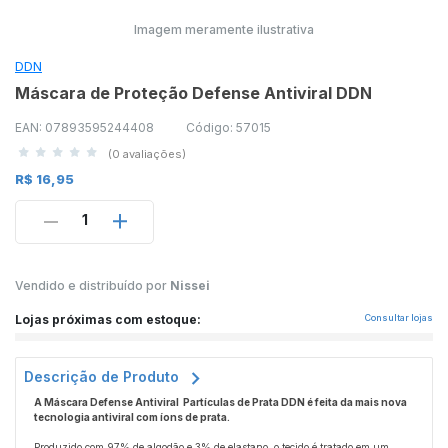
Imagem meramente ilustrativa
DDN
Máscara de Proteção Defense Antiviral DDN
EAN: 07893595244408
Código: 57015
(0 avaliações)
R$ 16,95
1
Vendido e distribuído por
Nissei
Lojas próximas com estoque:
Consultar lojas
Descrição de Produto
A Máscara Defense Antiviral Partículas de Prata DDN é feita da mais nova
tecnologia antiviral com íons de prata.
Produzido com 97% de algodão e 3% de elastano, o tecido é tratado em um