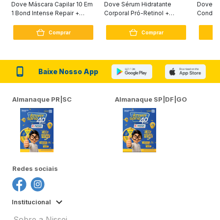
Dove Máscara Capilar 10 Em
Dove Sérum Hidratante
Dove Ki
1 Bond Intense Repair +
Corporal Pró-Retinol +
Condici
Peptídeo 250G
Firmador 380Ml
Reconst
Comprar
Comprar
Baixe Nosso App
Almanaque PR|SC
Almanaque SP|DF|GO
Redes sociais
Institucional
Sobre a Nissei