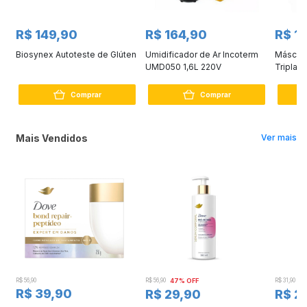
R$ 149,90
R$ 164,90
R$ 1
Biosynex Autoteste de Glúten
Umidificador de Ar Incoterm
Máscara
UMD050 1,6L 220V
Tripla E
Unidad
Comprar
Comprar
Mais Vendidos
Ver mais
R$ 56,90
R$ 56,90
47% OFF
R$ 31,90
2
R$ 39,90
R$ 29,90
R$ 2