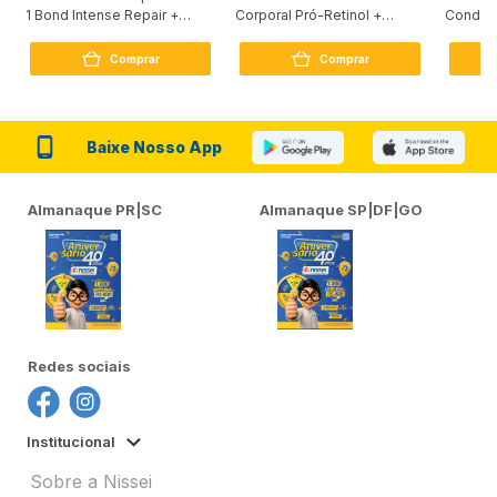
1 Bond Intense Repair +
Corporal Pró-Retinol +
Condici
Peptídeo 250G
Firmador 380Ml
Reconst
Comprar
Comprar
Baixe Nosso App
Almanaque PR|SC
Almanaque SP|DF|GO
Redes sociais
Institucional
Sobre a Nissei