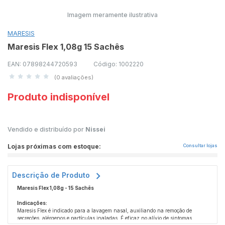
Imagem meramente ilustrativa
MARESIS
Maresis Flex 1,08g 15 Sachês
EAN: 07898244720593
Código: 1002220
(0 avaliações)
Produto indisponível
Vendido e distribuído por
Nissei
Lojas próximas com estoque:
Consultar lojas
Descrição de Produto
Maresis Flex 1,08g - 15 Sachês
Indicações:
Maresis Flex é indicado para a lavagem nasal, auxiliando na remoção de
secreções, alérgenos e partículas inaladas. É eficaz no alívio de sintomas