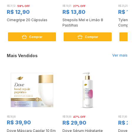
R$ 31,12
59% OFF
R$ 19,01
27% OFF
R$ 25,25
3
R$ 12,90
R$ 13,80
R$ 17
Cimegripe 20 Cápsulas
Strepsils Mel e Limão 8
Tylenol
Pastilhas
Compri
Comprar
Comprar
Mais Vendidos
Ver mais
R$ 56,90
R$ 56,90
47% OFF
R$ 31,90
2
R$ 39,90
R$ 29,90
R$ 2
Dove Máscara Capilar 10 Em
Dove Sérum Hidratante
Dove Ki