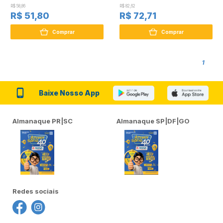
R$ 58,86
R$ 82,62
R$ 51,80
R$ 72,71
Comprar
Comprar
1
Baixe Nosso App
Almanaque PR|SC
Almanaque SP|DF|GO
Redes sociais