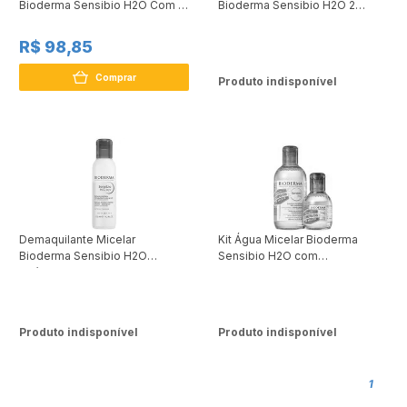
Bioderma Sensibio H2O Com 2
Bioderma Sensibio H2O 2
Unidades
Unidades
R$ 98,85
Comprar
Produto indisponível
Demaquilante Micelar
Kit Água Micelar Bioderma
Bioderma Sensibio H2O
Sensibio H2O com
Bifásico Eye 125ml
250ml+100ml
Produto indisponível
Produto indisponível
1