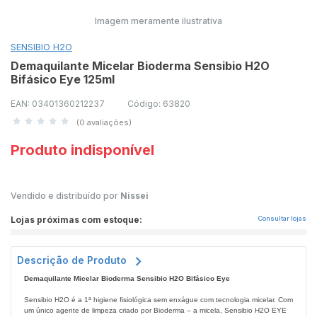
Imagem meramente ilustrativa
SENSIBIO H2O
Demaquilante Micelar Bioderma Sensibio H2O
Bifásico Eye 125ml
EAN: 03401360212237
Código: 63820
(0 avaliações)
Produto indisponível
Vendido e distribuído por
Nissei
Lojas próximas com estoque:
Consultar lojas
Descrição de Produto
Demaquilante Micelar Bioderma Sensibio H2O Bifásico Eye
Sensibio H2O é a 1ª higiene fisiológica sem enxágue com tecnologia micelar. Com
um único agente de limpeza criado por Bioderma – a micela, Sensibio H2O EYE