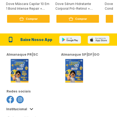
Dove Máscara Capilar 10 Em
Dove Sérum Hidratante
Dove Ki
1 Bond Intense Repair +
Corporal Pró-Retinol +
Condici
Peptídeo 250G
Firmador 380Ml
Reconst
Comprar
Comprar
Baixe Nosso App
Almanaque PR|SC
Almanaque SP|DF|GO
Redes sociais
Institucional