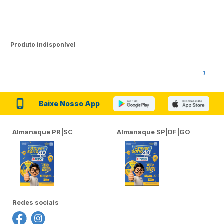
Produto indisponível
1
Baixe Nosso App
Almanaque PR|SC
Almanaque SP|DF|GO
Redes sociais