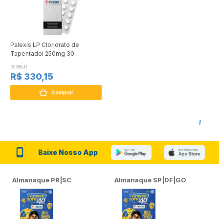
Palexis LP Cloridrato de
Tapentadol 250mg 30
Comprimidos
R$ 388,41
R$ 330,15
Comprar
1
Baixe Nosso App
Almanaque PR|SC
Almanaque SP|DF|GO