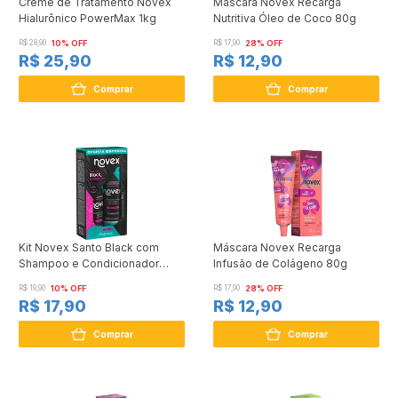
Creme de Tratamento Novex
Máscara Novex Recarga
Hialurônico PowerMax 1kg
Nutritiva Óleo de Coco 80g
R$ 28,90
10% OFF
R$ 17,90
28% OFF
R$ 25,90
R$ 12,90
Comprar
Comprar
Kit Novex Santo Black com
Máscara Novex Recarga
Shampoo e Condicionador
Infusão de Colágeno 80g
300ml
R$ 19,90
10% OFF
R$ 17,90
28% OFF
R$ 17,90
R$ 12,90
Comprar
Comprar