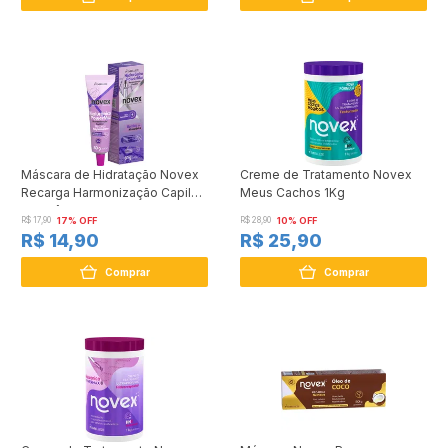
Máscara de Hidratação Novex
Creme de Tratamento Novex
Recarga Harmonização Capilar
Meus Cachos 1Kg
Hialurônico 80g
R$ 17,90
17% OFF
R$ 28,90
10% OFF
R$ 14,90
R$ 25,90
Comprar
Comprar