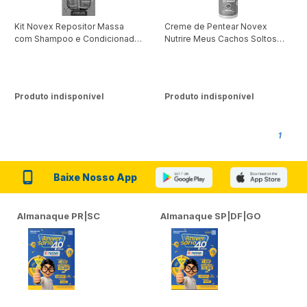
Kit Novex Repositor Massa
Creme de Pentear Novex
com Shampoo e Condicionador
Nutrire Meus Cachos Soltos
300ml
500g
Produto indisponível
Produto indisponível
1
Baixe Nosso App
Almanaque PR|SC
Almanaque SP|DF|GO