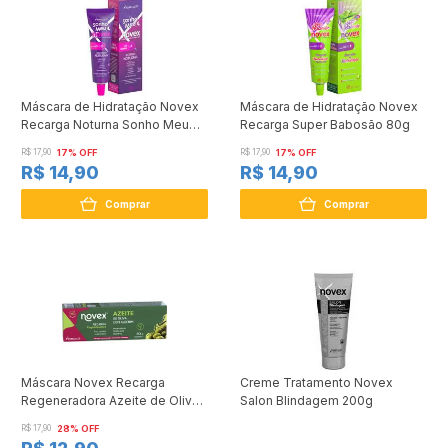
Máscara de Hidratação Novex
Máscara de Hidratação Novex
Recarga Noturna Sonho Meu
Recarga Super Babosão 80g
80g
R$ 17,90
17% OFF
R$ 17,90
17% OFF
R$ 14,90
R$ 14,90
Comprar
Comprar
Máscara Novex Recarga
Creme Tratamento Novex
Regeneradora Azeite de Oliva
Salon Blindagem 200g
80g
R$ 17,90
28% OFF