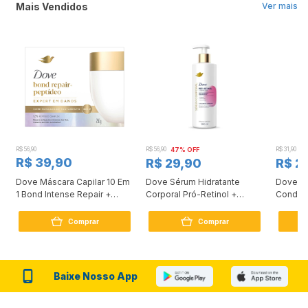
Mais Vendidos
Ver mais
R$ 56,90
R$ 56,90
47% OFF
R$ 31,90
2
R$ 39,90
R$ 29,90
R$ 2
Dove Máscara Capilar 10 Em
Dove Sérum Hidratante
Dove Ki
1 Bond Intense Repair +
Corporal Pró-Retinol +
Condici
Peptídeo 250G
Firmador 380Ml
Reconst
Comprar
Comprar
Baixe Nosso App