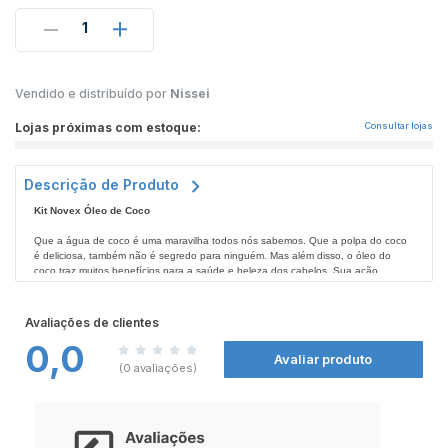
1
Vendido e distribuído por
Nissei
Lojas próximas com estoque:
Consultar lojas
Descrição de Produto
Kit Novex Óleo de Coco
Que a água de coco é uma maravilha todos nós sabemos. Que a polpa do coco
é deliciosa, também não é segredo para ninguém. Mas além disso, o óleo do
coco traz muitos benefícios para a saúde e beleza dos cabelos. Sua ação
nutritiva é ideal para todos os tipos de cabelos. Além de agir penetrando
profundamente nos fios, o Óleo de Coco é excelente para trazer mais maciez,
Indicação:
hidratação, proteção e um brilho que vai deixar você poderosa e os seus cabelos
Indicado para cabelos lisos, cacheados, secos, mistos, com química e pintados.
Avaliações de clientes
radiantes como o mais belo pôr do sol.
0,0
Ação:
Avaliar produto
Lava, hidrata, nutre e dá brilho.
(0 avaliações)
Ativos:
Óleo de Coco.
Benefícios: