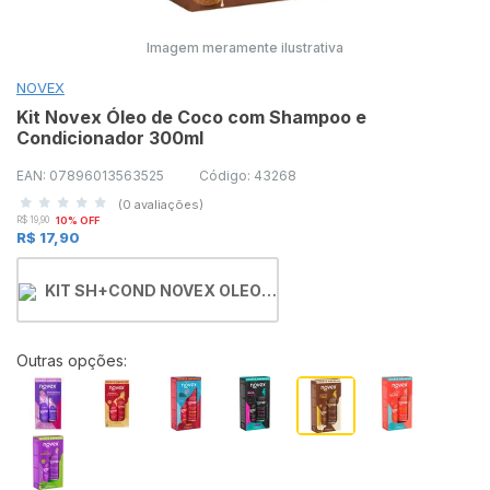
Imagem meramente ilustrativa
NOVEX
Kit Novex Óleo de Coco com Shampoo e
Condicionador 300ml
EAN: 07896013563525
Código: 43268
(0 avaliações)
R$ 19,90
10% OFF
R$ 17,90
KIT SH+COND NOVEX OLEO
DE COCO 300ML
Outras opções: