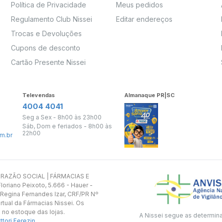
Política de Privacidade
Meus pedidos
Regulamento Club Nissei
Editar endereços
Trocas e Devoluções
Cupons de desconto
Cartão Presente Nissei
Televendas
Almanaque PR|SC
4004 4041
Seg a Sex - 8h00 às 23h00
Sáb, Dom e feriados - 8h00 às
22h00
m.br
s. RAZÃO SOCIAL | FÁRMACIAS E
oriano Peixoto, 5.666 - Hauer -
 Regina Fernandes Izar, CRF/PR Nº
rtual da Fármacias Nissei. Os
 no estoque das lojas.
A Nissei segue as determin
tori Ferezin
.