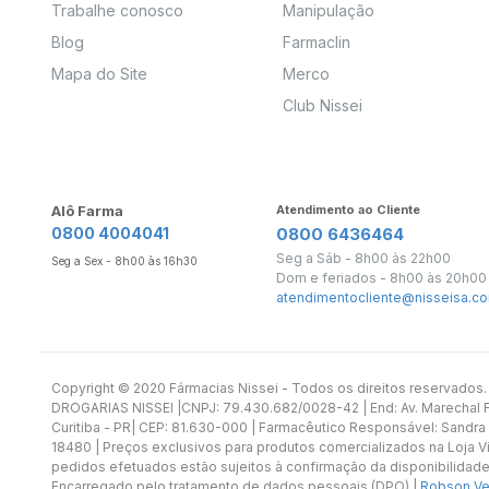
Trabalhe conosco
Manipulação
Blog
Farmaclin
Mapa do Site
Merco
Club Nissei
Alô Farma
Atendimento ao Cliente
0800 4004041
0800 6436464
Seg a Sáb - 8h00 às 22h00
Seg a Sex - 8h00 às 16h30
Dom e feriados - 8h00 às 20h00
atendimentocliente@nisseisa.co
Copyright ©️ 2020 Fármacias Nissei - Todos os direitos reservado
DROGARIAS NISSEI |CNPJ: 79.430.682/0028-42 | End: Av. Marechal Fl
Curitiba - PR| CEP: 81.630-000 | Farmacêutico Responsável: Sandra
18480 | Preços exclusivos para produtos comercializados na Loja Vi
pedidos efetuados estão sujeitos à confirmação da disponibilidade
Encarregado pelo tratamento de dados pessoais (DPO) |
Robson Vet