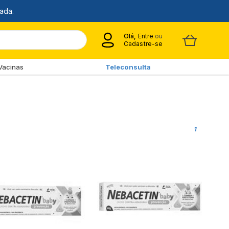
Olá,
Entre
ou
Cadastre-se
Vacinas
Teleconsulta
1