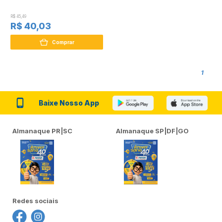
R$ 45,49
R$ 40,03
Comprar
1
Baixe Nosso App
Almanaque PR|SC
Almanaque SP|DF|GO
Redes sociais