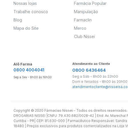
Nossas lojas
Farmácia Popular
Trabalhe conosco
Manipulação
Blog
Farmaclin
Mapa do Site
Merco
Club Nissei
Alô Farma
Atendimento ao Cliente
0800 4004041
0800 6436464
Seg a Sáb - 8h00 às 22h00
Seg a Sex - 8h00 às 16h30
Dom e feriados - 8h00 às 20h00
atendimentocliente@nisseisa.co
Copyright ©️ 2020 Fármacias Nissei - Todos os direitos reservado
DROGARIAS NISSEI |CNPJ: 79.430.682/0028-42 | End: Av. Marechal Fl
Curitiba - PR| CEP: 81.630-000 | Farmacêutico Responsável: Sandra
18480 | Preços exclusivos para produtos comercializados na Loja Vi