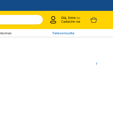
Olá,
Entre
ou
Cadastre-se
Vacinas
Teleconsulta
1