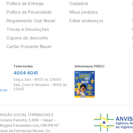
Política de Entrega
Cadastrar
Política de Privacidade
Meus pedidos
Regulamento Club Nissei
Editar endereços
Trocas e Devoluções
Cupons de desconto
Cartão Presente Nissei
Televendas
Almanaque PR|SC
4004 4041
Seg a Sex - 8h00 às 23h00
Sáb, Dom e feriados - 8h00 às
22h00
m.br
s. RAZÃO SOCIAL | FÁRMACIAS E
oriano Peixoto, 5.666 - Hauer -
 Regina Fernandes Izar, CRF/PR Nº
rtual da Fármacias Nissei. Os