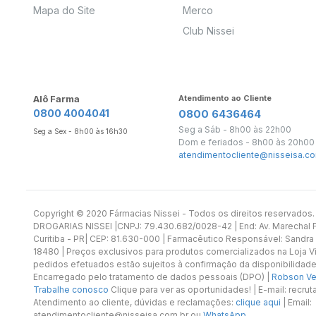
Mapa do Site
Merco
Club Nissei
Alô Farma
Atendimento ao Cliente
0800 4004041
0800 6436464
Seg a Sáb - 8h00 às 22h00
Seg a Sex - 8h00 às 16h30
Dom e feriados - 8h00 às 20h00
atendimentocliente@nisseisa.co
Copyright ©️ 2020 Fármacias Nissei - Todos os direitos reservado
DROGARIAS NISSEI |CNPJ: 79.430.682/0028-42 | End: Av. Marechal Fl
Curitiba - PR| CEP: 81.630-000 | Farmacêutico Responsável: Sandra
18480 | Preços exclusivos para produtos comercializados na Loja Vi
pedidos efetuados estão sujeitos à confirmação da disponibilidade
Encarregado pelo tratamento de dados pessoais (DPO) |
Robson Vet
Trabalhe conosco
Clique para ver as oportunidades! | E-mail: recr
Atendimento ao cliente, dúvidas e reclamações:
clique aqui
| Email:
atendimentocliente@nisseisa.com.br ou
WhatsApp
.