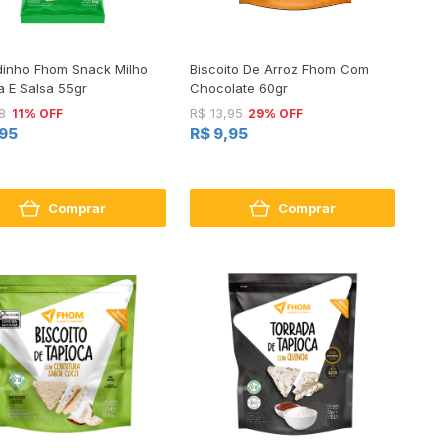
dinho Fhom Snack Milho
Biscoito De Arroz Fhom Com
a E Salsa 55gr
Chocolate 60gr
11% OFF
29% OFF
8
R$ 13,95
,95
R$ 9,95
Comprar
Comprar