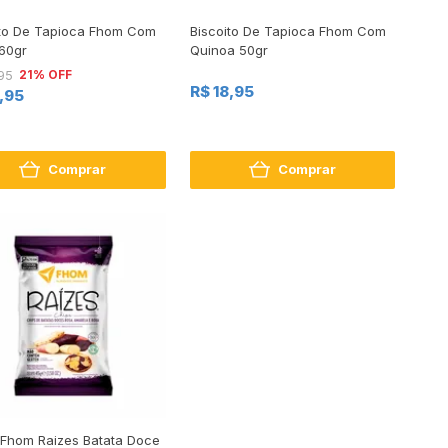
ito De Tapioca Fhom Com
Biscoito De Tapioca Fhom Com
60gr
Quinoa 50gr
21% OFF
95
R$ 18,95
4,95
Comprar
Comprar
 Fhom Raizes Batata Doce