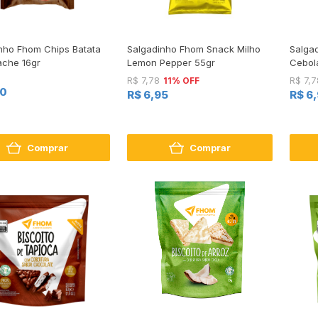
nho Fhom Chips Batata
Salgadinho Fhom Snack Milho
Salga
che 16gr
Lemon Pepper 55gr
Cebol
11% OFF
R$ 7,78
R$ 7,7
00
R$ 6,95
R$ 6
Comprar
Comprar