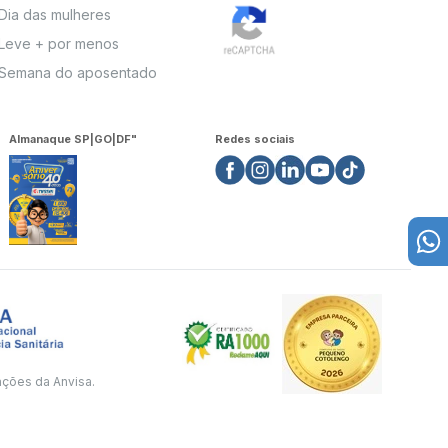
Dia das mulheres
Leve + por menos
Semana do aposentado
Almanaque SP|GO|DF"
Redes sociais
ações da Anvisa.