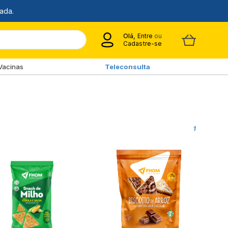
Olá,
Entre
ou
Cadastre-se
Vacinas
Teleconsulta
1