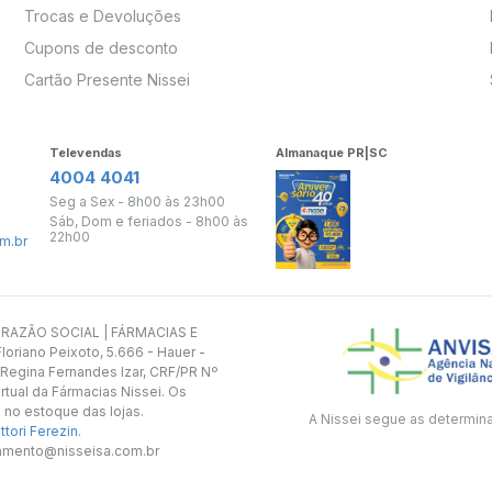
Trocas e Devoluções
Cupons de desconto
Cartão Presente Nissei
Televendas
Almanaque PR|SC
4004 4041
Seg a Sex - 8h00 às 23h00
Sáb, Dom e feriados - 8h00 às
22h00
m.br
s. RAZÃO SOCIAL | FÁRMACIAS E
oriano Peixoto, 5.666 - Hauer -
 Regina Fernandes Izar, CRF/PR Nº
rtual da Fármacias Nissei. Os
 no estoque das lojas.
A Nissei segue as determin
tori Ferezin
.
utamento@nisseisa.com.br