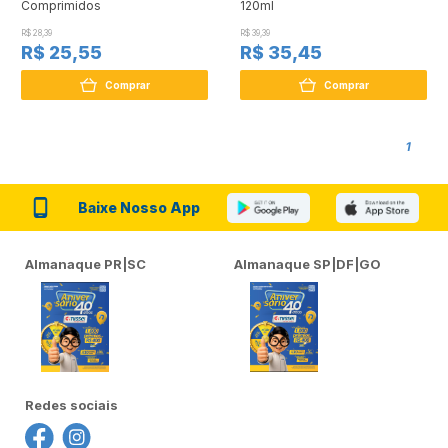
Comprimidos
120ml
R$ 28,39
R$ 39,39
R$ 25,55
R$ 35,45
Comprar
Comprar
1
Baixe Nosso App
Almanaque PR|SC
Almanaque SP|DF|GO
Redes sociais