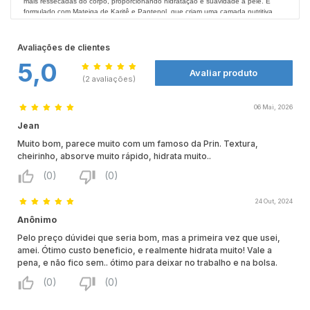
mais ressecadas do corpo, proporcionando hidratação e suavidade à pele. É
formulado com Mateiga de Karitê e Pantenol, que criam uma camada nutritiva
sobre a pele, capaz de reduzir o ressecamento cutâneo. Não deixe de conferir
todos os produtos Frésha nas
Benefícios:
Farmácias Nissei.
Hidratação e Suavidade para peles secas
Avaliações de clientes
Com Manteiga de Karitê
5,0
Com Pantenol
Avaliar produto
Vegano
(2 avaliações)
Modo de Usar:
Aplique o creme hidratante no corpo ou nas áreas ressecadas com movimentos
06 Mai, 2026
suaves. Pode ser usado após o banho ou sempre que desejar.
Jean
Precauções:
Muito bom, parece muito com um famoso da Prin. Textura,
Manter fora do alcance das crianças. Não usar na pele irritada ou ferida. Em caso
cheirinho, absorve muito rápido, hidrata muito..
de irritação, suspender o uso e procurar um médico. Caso o produto entre em
contato com os olhos, lavar com água corrente em abundância e procurar um
(0)
(0)
médico. Manter ao abrigo da luz e calor. Uso externo.
24 Out, 2024
Anônimo
Pelo preço dúvidei que seria bom, mas a primeira vez que usei,
amei. Ótimo custo beneficio, e realmente hidrata muito! Vale a
pena, e não fico sem.. ótimo para deixar no trabalho e na bolsa.
(0)
(0)