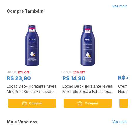
Ver mais
Compre Também!
R$ 28,90
17% OFF
R$ 19,90
25% OFF
R$ 4
R$ 23,90
R$ 14,90
r
Loção Deo-Hidratante Nivea
Loção Deo-Hidratante Nivea
Creme H
Milk Pele Seca a Extrasseca
Milk Pele Seca a Extrasseca
Neutro
400ml
200ml
Intensi
400ml
Comprar
Comprar
Mais Vendidos
Ver mais