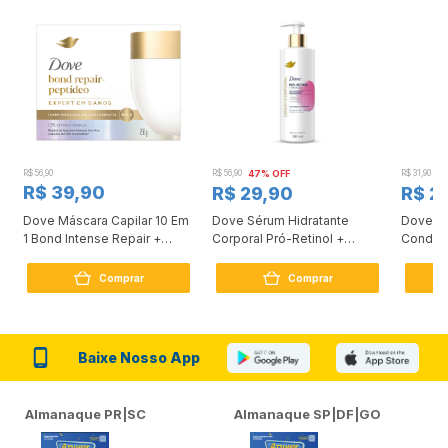
R$ 56,90
R$ 56,90
47% OFF
R$ 31,90
2
R$ 39,90
R$ 29,90
R$ 2
Dove Máscara Capilar 10 Em
Dove Sérum Hidratante
Dove Ki
1 Bond Intense Repair +
Corporal Pró-Retinol +
Condici
Peptídeo 250G
Firmador 380Ml
Reconst
Comprar
Comprar
Baixe Nosso App
Almanaque PR|SC
Almanaque SP|DF|GO