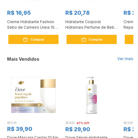
R$ 16,95
R$ 20,78
R$ 2
a
Creme Hidratante Fashion
Hidratante Corporal
Creme 
Sebo de Carneiro Ureia 10%
Hidramais Perfume de Bebê
Repara
200ml
500ml
Dexpan
Comprar
Comprar
Mais Vendidos
Ver mais
R$ 61,90
R$ 56,90
47% OFF
R$ 33,90
3
R$ 39,90
R$ 29,90
R$ 2
Dove Máscara Capilar 10 Em
Dove Sérum Hidratante
Dove Ki