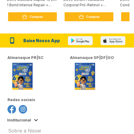
1 Bond Intense Repair +
Corporal Pró-Retinol +
Condici
Peptídeo 250G
Firmador 380Ml
Reconst
Comprar
Comprar
Baixe Nosso App
Almanaque PR|SC
Almanaque SP|DF|GO
Redes sociais
Institucional
Sobre a Nissei