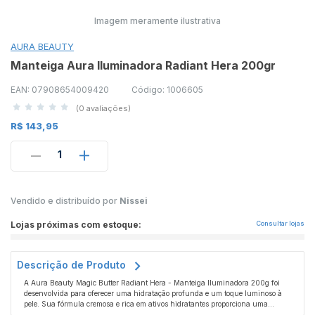
Imagem meramente ilustrativa
AURA BEAUTY
Manteiga Aura Iluminadora Radiant Hera 200gr
EAN: 07908654009420
Código: 1006605
(0 avaliações)
R$ 143,95
1
Vendido e distribuído por
Nissei
Lojas próximas com estoque:
Consultar lojas
Descrição de Produto
A Aura Beauty Magic Butter Radiant Hera - Manteiga Iluminadora 200g foi
desenvolvida para oferecer uma hidratação profunda e um toque luminoso à
pele. Sua fórmula cremosa e rica em ativos hidratantes proporciona uma
sensação de suavidade, ao mesmo tempo que ilumina a pele com um brilho