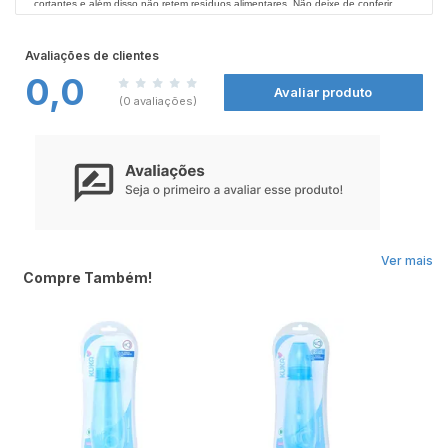
cortantes e além disso não retem resíduos alimentares. Não deixe de conferir
todos os produtos Kuka nas
Farmácias Nissei
.
Modo de Usar:
Esterilize a mamadeira fervendo todas as suas partes (corpo, bico, gargalo etc.)
Avaliações de clientes
por 5 minutos. Coloque o líquido desejado na mamadeira. Antes de dar a
0,0
mamadeira para o bebê, certifique-se que a temperatura está morna, pois altas
Avaliar produto
temperaturas podem machucá-lo. Após o uso, lave e esterilize.
(0 avaliações)
Ver mais
Compre Também!