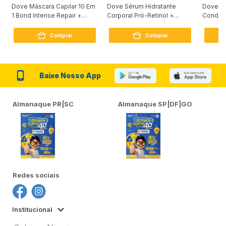
Dove Máscara Capilar 10 Em
Dove Sérum Hidratante
Dove Ki
1 Bond Intense Repair +
Corporal Pró-Retinol +
Condici
Peptídeo 250G
Firmador 380Ml
Reconst
Comprar
Comprar
Baixe Nosso App
Almanaque PR|SC
Almanaque SP|DF|GO
Redes sociais
Institucional