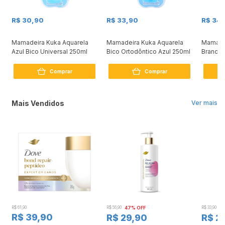
R$ 30,90
R$ 33,90
R$ 34
Mamadeira Kuka Aquarela
Mamadeira Kuka Aquarela
Mamadei
Azul Bico Universal 250ml
Bico Ortodôntico Azul 250ml
Branca 
Comprar
Comprar
Mais Vendidos
Ver mais
R$ 61,90
R$ 56,90
47% OFF
R$ 33,90
3
R$ 39,90
R$ 29,90
R$ 2