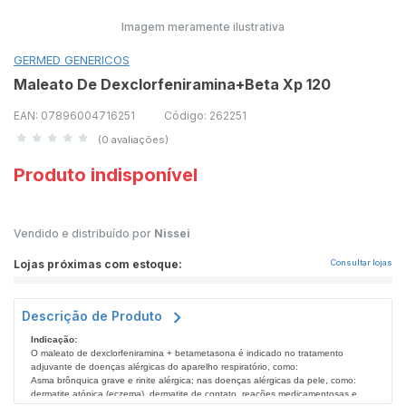
Imagem meramente ilustrativa
GERMED GENERICOS
Maleato De Dexclorfeniramina+Beta Xp 120
EAN: 07896004716251
Código: 262251
(0 avaliações)
Produto indisponível
Vendido e distribuído por
Nissei
Lojas próximas com estoque:
Consultar lojas
Descrição de Produto
Indicação:
O maleato de dexclorfeniramina + betametasona é indicado no tratamento
adjuvante de doenças alérgicas do aparelho respiratório, como:
Asma brônquica grave e rinite alérgica; nas doenças alérgicas da pele, como:
dermatite atópica (eczema), dermatite de contato, reações medicamentosas e