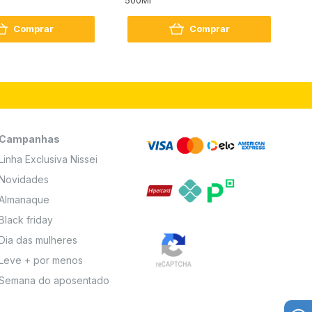
2
Comprar
Comprar
Campanhas
Linha Exclusiva Nissei
Novidades
Almanaque
Black friday
Dia das mulheres
Leve + por menos
Semana do aposentado