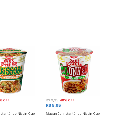
% OFF
40% OFF
R$ 9,95
R$
R$ 5,95
R
nstantâneo Nissin Cup
Macarrão Instantâneo Nissin Cup
Ma