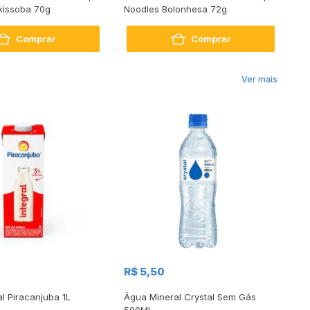
kissoba 70g
Noodles Bolonhesa 72g
No
Comprar
Comprar
Ver mais
R$
R$ 5,50
R
al Piracanjuba 1L
Água Mineral Crystal Sem Gás
Do
500Ml
Bo