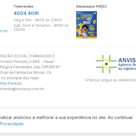
Televendas
Almanaque PR|SC
4004 4041
Seg a Sex - 8h00 às 23h00
Sáb, Dom e feriados - 8h00 às
22h00
m.br
s. RAZÃO SOCIAL | FÁRMACIAS E
oriano Peixoto, 5.666 - Hauer -
 Regina Fernandes Izar, CRF/PR Nº
rtual da Fármacias Nissei. Os
 no estoque das lojas.
A Nissei segue as determin
tori Ferezin
.
utamento@nisseisa.com.br
alizar anúncios e melhorar a sua experiência no site. Ao continuar
Desenvolvido por:
 Privacidade.