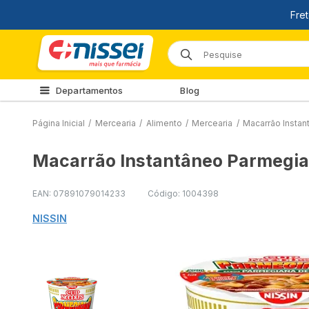
Departamentos
Blog
Página Inicial
/
Mercearia
/
Alimento
/
Mercearia
/
Macarrão Insta
Macarrão Instantâneo Parmegia
EAN: 07891079014233
Código: 1004398
NISSIN