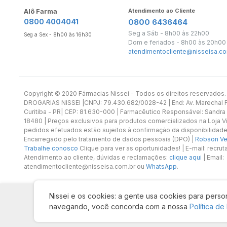
Alô Farma
Atendimento ao Cliente
0800 4004041
0800 6436464
Seg a Sáb - 8h00 às 22h00
Seg a Sex - 8h00 às 16h30
Dom e feriados - 8h00 às 20h00
atendimentocliente@nisseisa.co
Copyright ©️ 2020 Fármacias Nissei - Todos os direitos reservado
DROGARIAS NISSEI |CNPJ: 79.430.682/0028-42 | End: Av. Marechal Fl
Curitiba - PR| CEP: 81.630-000 | Farmacêutico Responsável: Sandra
18480 | Preços exclusivos para produtos comercializados na Loja Vi
pedidos efetuados estão sujeitos à confirmação da disponibilidade
Encarregado pelo tratamento de dados pessoais (DPO) |
Robson Vet
Trabalhe conosco
Clique para ver as oportunidades! | E-mail: recr
Atendimento ao cliente, dúvidas e reclamações:
clique aqui
| Email:
atendimentocliente@nisseisa.com.br ou
WhatsApp
.
Nissei e os cookies: a gente usa cookies para person
navegando, você concorda com a nossa
Política de