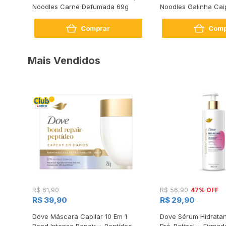
Noodles Carne Defumada 69g
Noodles Galinha Caip
Comprar
Comp
Mais Vendidos
47% OFF
R$ 61,90
R$ 56,90
R$ 39,90
R$ 29,90
s
Dove Máscara Capilar 10 Em 1
Dove Sérum Hidratan
Bond Intense Repair + Peptídeo
Pró-Retinol + Firmad