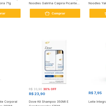
ira 71g
Noodles Galinha Caipira Picante
Noodles Ya
68g
rar
Comprar
30% OFF
R$ 33,90
R$ 7,95
R$ 23,90
te Corporal
Dove Kit Shampoo 350Ml E
Leite Integr
or 380Ml
Condicionador 175Ml