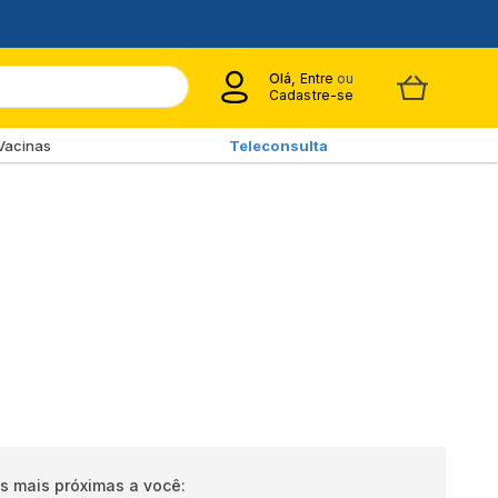
Olá,
Entre
ou
Cadastre-se
Vacinas
Teleconsulta
s mais próximas a você: