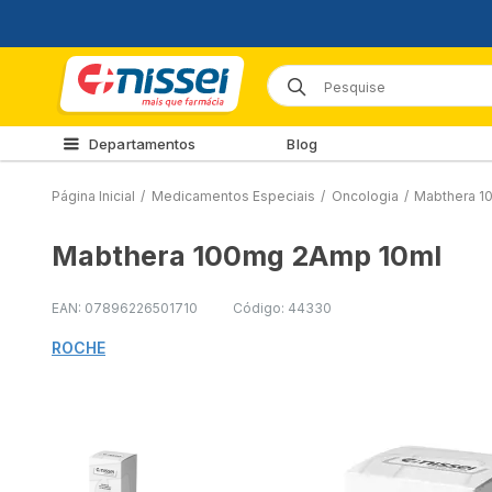
Departamentos
Blog
Página Inicial
/
Medicamentos Especiais
/
Oncologia
/
Mabthera 1
Mabthera 100mg 2Amp 10ml
EAN: 07896226501710
Código: 44330
ROCHE