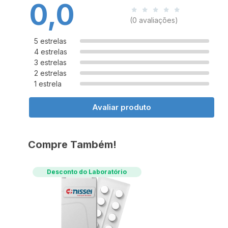
0,0
(0 avaliações)
5 estrelas
4 estrelas
3 estrelas
2 estrelas
1 estrela
Avaliar produto
Compre Também!
Desconto do Laboratório