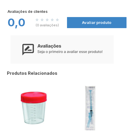
Limppano nas
Farmácias Nissei
.
Tamanho P:
23cm (largura) x 7,7cm (comprimento);
Tamanho M:
23cm (largura) x 8,9cm (comprimento);
Avaliações de clientes
Tamanho G:
23cm (largura) x 9,6cm (comprimento).
0,0
Avaliar produto
(0 avaliações)
Produtos Relacionados