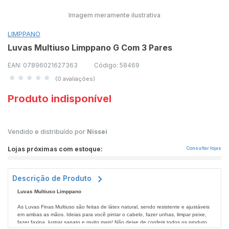
Imagem meramente ilustrativa
LIMPPANO
Luvas Multiuso Limppano G Com 3 Pares
EAN: 07896021627363
Código: 58469
(0 avaliações)
Produto indisponível
Vendido e distribuído por
Nissei
Lojas próximas com estoque:
Consultar lojas
Descrição de Produto
Luvas Multiuso Limppano
As Luvas Finas Multiuso são feitas de látex natural, sendo resistente e ajustáveis
em ambas as mãos. Ideias para você pintar o cabelo, fazer unhas, limpar peixe,
fazer faxina, lustrar sapato e muito mais! Não deixe de conferir todos os produtos