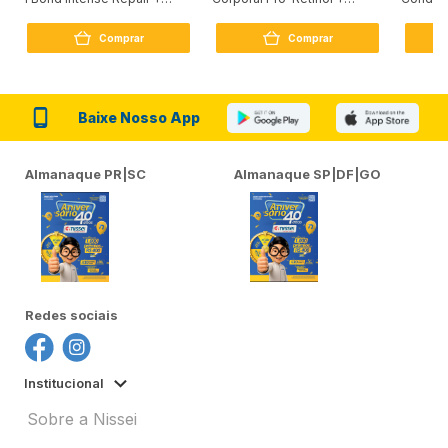
Peptídeo 250G
Firmador 380Ml
Reconst
Comprar
Comprar
Baixe Nosso App
Almanaque PR|SC
Almanaque SP|DF|GO
Redes sociais
Institucional
Sobre a Nissei