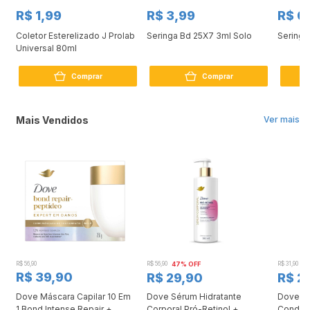
R$ 1,99
R$ 3,99
R$ 0
Coletor Esterelizado J Prolab
Seringa Bd 25X7 3ml Solo
Seringa
Universal 80ml
Comprar
Comprar
Mais Vendidos
Ver mais
R$ 56,90
R$ 56,90
47% OFF
R$ 31,90
2
R$ 39,90
R$ 29,90
R$ 2
Dove Máscara Capilar 10 Em
Dove Sérum Hidratante
Dove Ki
1 Bond Intense Repair +
Corporal Pró-Retinol +
Condici