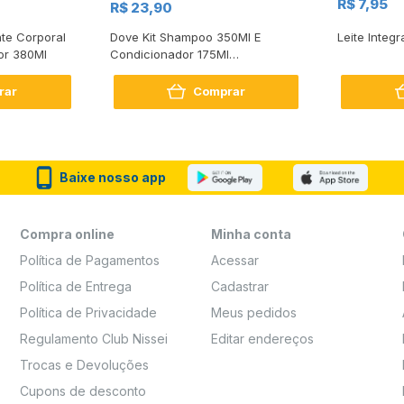
R$ 7,95
R$ 23,90
te Corporal
Dove Kit Shampoo 350Ml E
Leite Integr
or 380Ml
Condicionador 175Ml
Reconstrução + Aminoácido
rar
Comprar
Baixe nosso app
Compra online
Minha conta
Política de Pagamentos
Acessar
Política de Entrega
Cadastrar
Política de Privacidade
Meus pedidos
Regulamento Club Nissei
Editar endereços
Trocas e Devoluções
Cupons de desconto