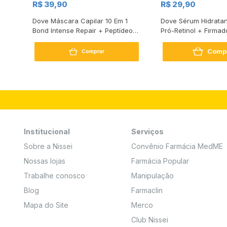
R$ 39,90
R$ 29,90
s
Dove Máscara Capilar 10 Em 1
Dove Sérum Hidratan
Bond Intense Repair + Peptídeo
Pró-Retinol + Firmad
250G
Comp
Comprar
Institucional
Serviços
Sobre a Nissei
Convênio Farmácia MedME
Nossas lojas
Farmácia Popular
Trabalhe conosco
Manipulação
Blog
Farmaclin
Mapa do Site
Merco
Club Nissei