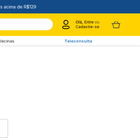
Olá,
Entre
ou
Cadastre-se
Vacinas
Teleconsulta
CK