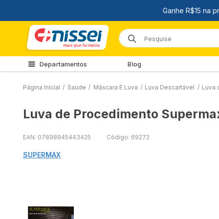
Departamentos
Blog
Página Inicial
/
Saúde
/
Máscara E Luva
/
Luva Descartável
/
Luva 
Luva de Procedimento Supermax 
EAN: 07898945443425
Código: 69272
SUPERMAX