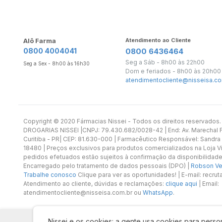
Alô Farma
Atendimento ao Cliente
0800 4004041
0800 6436464
Seg a Sáb - 8h00 às 22h00
Seg a Sex - 8h00 às 16h30
Dom e feriados - 8h00 às 20h00
atendimentocliente@nisseisa.co
Copyright ©️ 2020 Fármacias Nissei - Todos os direitos reservado
DROGARIAS NISSEI |CNPJ: 79.430.682/0028-42 | End: Av. Marechal Fl
Curitiba - PR| CEP: 81.630-000 | Farmacêutico Responsável: Sandra
18480 | Preços exclusivos para produtos comercializados na Loja Vi
pedidos efetuados estão sujeitos à confirmação da disponibilidade
Encarregado pelo tratamento de dados pessoais (DPO) |
Robson Vet
Trabalhe conosco
Clique para ver as oportunidades! | E-mail: recr
Atendimento ao cliente, dúvidas e reclamações:
clique aqui
| Email:
atendimentocliente@nisseisa.com.br ou
WhatsApp
.
Nissei e os cookies: a gente usa cookies para person