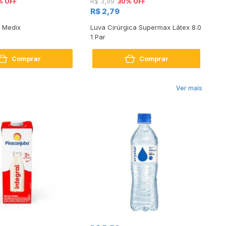
% OFF
30% OFF
R$ 3,99
R$
R$ 2,79
R$
l Medix
Luva Cirúrgica Supermax Látex 8.0
Co
1 Par
Un
Comprar
Comprar
Ver mais
R$