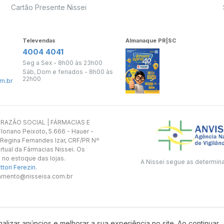
Cartão Presente Nissei
Televendas
Almanaque PR|SC
4004 4041
Seg a Sex - 8h00 às 23h00
Sáb, Dom e feriados - 8h00 às
22h00
m.br
s. RAZÃO SOCIAL | FÁRMACIAS E
oriano Peixoto, 5.666 - Hauer -
 Regina Fernandes Izar, CRF/PR Nº
rtual da Fármacias Nissei. Os
 no estoque das lojas.
A Nissei segue as determin
tori Ferezin
.
utamento@nisseisa.com.br
alizar anúncios e melhorar a sua experiência no site. Ao continuar