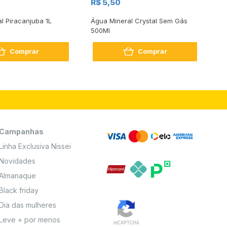
R$ 5,50
R
al Piracanjuba 1L
Água Mineral Crystal Sem Gás
Do
500Ml
Bo
2
Comprar
Comprar
Campanhas
Linha Exclusiva Nissei
Novidades
Almanaque
Black friday
Dia das mulheres
Leve + por menos