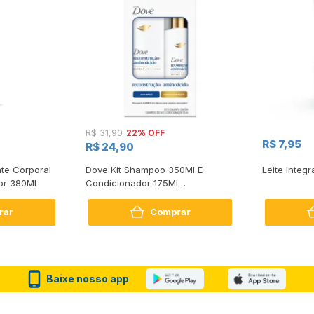
22% OFF
R$ 31,90
R$ 7,95
R$ 24,90
te Corporal
Dove Kit Shampoo 350Ml E
Leite Integr
or 380Ml
Condicionador 175Ml
Reconstrução + Aminoácido
rar
Comprar
Baixe nosso app