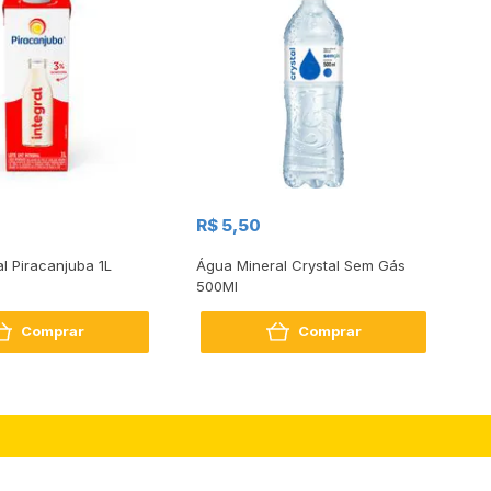
R$
R$ 5,50
R
al Piracanjuba 1L
Água Mineral Crystal Sem Gás
Do
500Ml
Bo
2
Comprar
Comprar