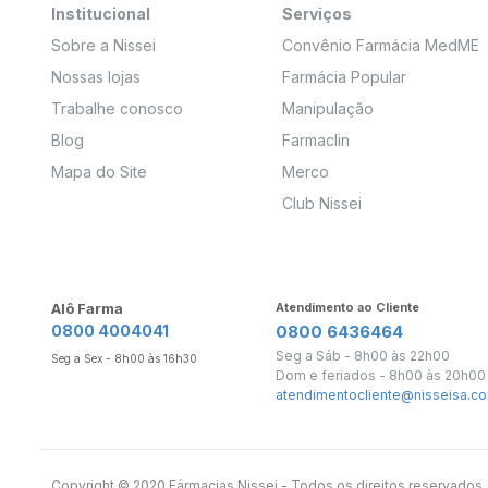
Institucional
Serviços
Sobre a Nissei
Convênio Farmácia MedME
Nossas lojas
Farmácia Popular
Trabalhe conosco
Manipulação
Blog
Farmaclin
Mapa do Site
Merco
Club Nissei
Alô Farma
Atendimento ao Cliente
0800 4004041
0800 6436464
Seg a Sáb - 8h00 às 22h00
Seg a Sex - 8h00 às 16h30
Dom e feriados - 8h00 às 20h00
atendimentocliente@nisseisa.co
Copyright ©️ 2020 Fármacias Nissei - Todos os direitos reservado