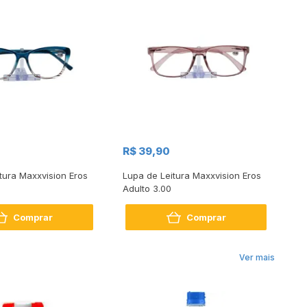
R$ 39,90
R
tura Maxxvision Eros
Lupa de Leitura Maxxvision Eros
Lu
Adulto 3.00
Ad
Comprar
Comprar
Ver mais