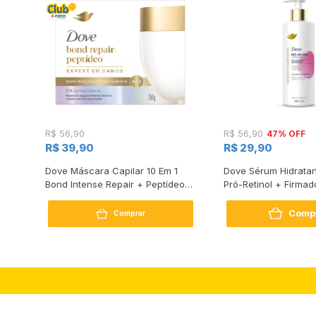
47% OFF
R$ 56,90
R$ 56,90
R$ 39,90
R$ 29,90
s
Dove Máscara Capilar 10 Em 1
Dove Sérum Hidratan
Bond Intense Repair + Peptídeo
Pró-Retinol + Firmad
250G
Comp
Comprar