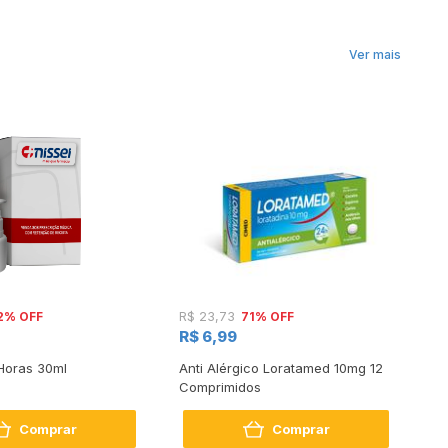
Ver mais
2% OFF
71% OFF
R$ 23,73
R$
R$ 6,99
R
 Horas 30ml
Anti Alérgico Loratamed 10mg 12
Pr
Comprimidos
Co
Comprar
Comprar