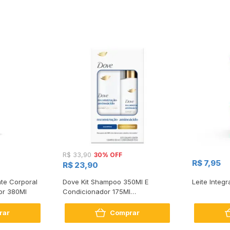
30% OFF
R$ 33,90
R$ 7,95
R$ 23,90
te Corporal
Dove Kit Shampoo 350Ml E
Leite Integr
or 380Ml
Condicionador 175Ml
Reconstrução + Aminoácido
rar
Comprar