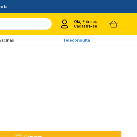
Olá,
Entre
ou
Cadastre-se
Vacinas
Teleconsulta
Comprar