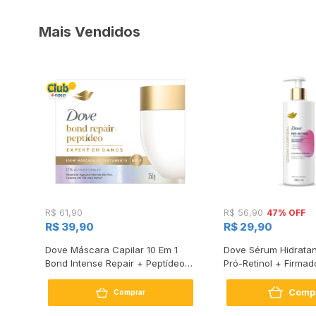
Mais Vendidos
47% OFF
R$ 61,90
R$ 56,90
R$ 39,90
R$ 29,90
s
Dove Máscara Capilar 10 Em 1
Dove Sérum Hidratan
Bond Intense Repair + Peptídeo
Pró-Retinol + Firmad
250G
Comp
Comprar