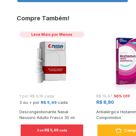
Compre Também!
Leve Mais por Menos
56% OFF
1 por R$ 6,19 cada
R$ 19,97
R$ 8,80
3 ou + por
R$ 5,49
cada
Descongestionante Nasal
Antialérgico Histami
Neosoro Adulto Frasco 30 ml
Comprimidos
Comp
R$ 5,49
3 un
cada