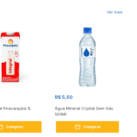
Ver mais
R$
R$ 5,50
R
al Piracanjuba 1L
Água Mineral Crystal Sem Gás
Do
500Ml
Bo
2
Comprar
Comprar