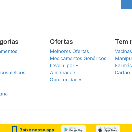
gorias
Ofertas
Tem n
amentos
Melhores Ofertas
Vacina
Medicamentos Genéricos
Manipu
Leve + por -
Farmác
cosméticos
Almanaque
Cartão
e
Oportunidades
l
ria
Baixe nosso app