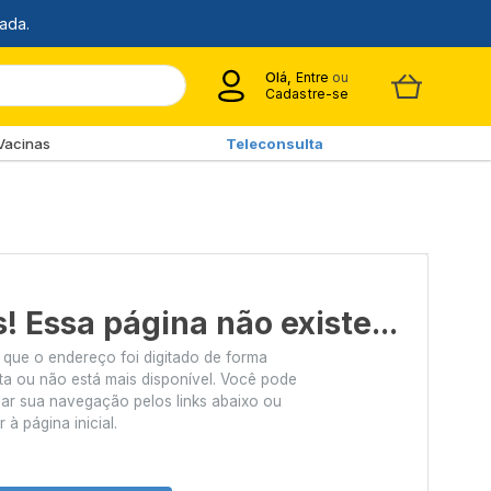
Olá,
Entre
ou
Cadastre-se
Vacinas
Teleconsulta
! Essa página não existe...
 que o endereço foi digitado de forma
ta ou não está mais disponível. Você pode
uar sua navegação pelos links abaixo ou
r à página inicial.