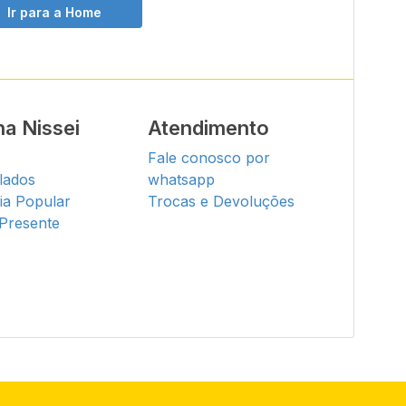
Ir para a Home
a Nissei
Atendimento
s
Fale conosco por
lados
whatsapp
ia Popular
Trocas e Devoluções
 Presente