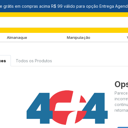
Almanaque
Manipulação
ues
Todos os Produtos
Ops
Parece
incorre
contin
retorna