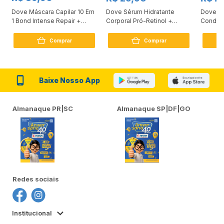
Dove Máscara Capilar 10 Em
Dove Sérum Hidratante
Dove Ki
1 Bond Intense Repair +
Corporal Pró-Retinol +
Condici
Peptídeo 250G
Firmador 380Ml
Reconst
Comprar
Comprar
Baixe Nosso App
Almanaque PR|SC
Almanaque SP|DF|GO
Redes sociais
Institucional