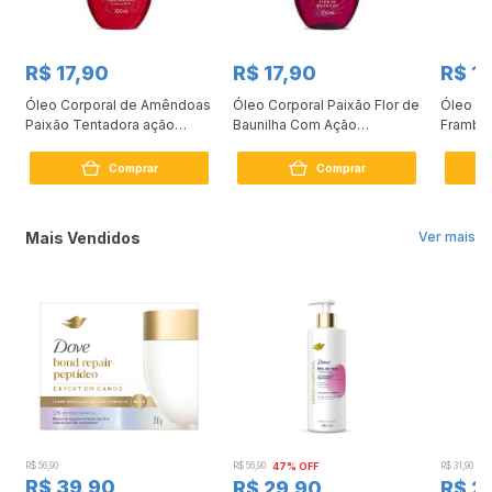
R$ 17,90
R$ 17,90
R$ 1
Óleo Corporal de Amêndoas
Óleo Corporal Paixão Flor de
Óleo Co
Paixão Tentadora ação
Baunilha Com Ação
Frambo
desodorante 100ml
Desodorante 100ml
Comprar
Comprar
Mais Vendidos
Ver mais
R$ 56,90
R$ 56,90
47% OFF
R$ 31,90
2
R$ 39,90
R$ 29,90
R$ 2