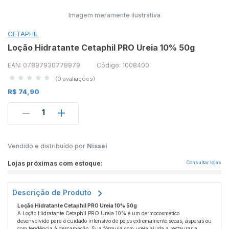
Imagem meramente ilustrativa
CETAPHIL
Loção Hidratante Cetaphil PRO Ureia 10% 50g
EAN: 07897930778979
Código: 1008400
(0 avaliações)
R$ 74,90
1
Vendido e distribuído por
Nissei
Lojas próximas com estoque:
Consultar lojas
Descrição de Produto
Loção Hidratante Cetaphil PRO Ureia 10% 50g
A Loção Hidratante Cetaphil PRO Ureia 10% é um dermocosmético
desenvolvido para o cuidado intensivo de peles extremamente secas, ásperas ou
com tendência à descamação. Sua fórmula com ureia ajuda a restaurar a