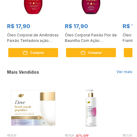
R$ 17,90
R$ 17,90
R$ 1
Óleo Corporal de Amêndoas
Óleo Corporal Paixão Flor de
Óleo Co
Paixão Tentadora ação
Baunilha Com Ação
Frambo
desodorante 100ml
Desodorante 100ml
Comprar
Comprar
Mais Vendidos
Ver mais
R$ 56,90
R$ 56,90
47% OFF
R$ 31,90
2