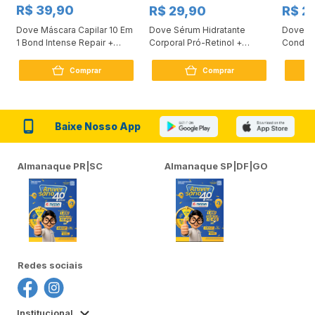
R$ 39,90
R$ 29,90
R$ 2
Dove Máscara Capilar 10 Em
Dove Sérum Hidratante
Dove Ki
1 Bond Intense Repair +
Corporal Pró-Retinol +
Condici
Peptídeo 250G
Firmador 380Ml
Reconst
Comprar
Comprar
Baixe Nosso App
Almanaque PR|SC
Almanaque SP|DF|GO
Redes sociais
Institucional