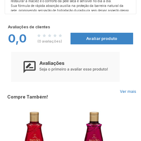
restaurar a maciez e o conforto da pele seca e sensível no dia a dia.
Sua fórmula de rápida absorção auxilia na proteção da barreira natural da
pele, promovendo sensação de hidratação duradoura sem deixar aspecto oleoso.
Ideal para uso diário, deixa a pele mais suave, nutrida e saudável.
Indicada para todos os tipos de pele, especialmente as secas e sensíveis, é uma
excelente opção para manter o cuidado diário com praticidade e conforto.
Avaliações de clientes
0,0
Ingredientes:
Avaliar produto
Água, glicerina, óleo de girassol, dimeticona, pantenol, niacinamida, álcool
(0 avaliações)
cetílico, conservantes e agentes hidratantes conforme formulação do fabricante.
Precauções:
Uso externo. Evite contato com os olhos; em caso de contato, enxágue
abundantemente com água. Não aplicar sobre pele irritada ou lesionada. Em
caso de irritação, suspender o uso e procurar orientação médica. Manter fora do
alcance de crianças.
Ver mais
Compre Também!