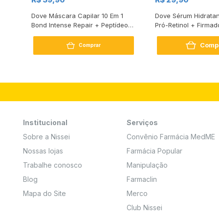
s
Dove Máscara Capilar 10 Em 1
Dove Sérum Hidratan
Bond Intense Repair + Peptídeo
Pró-Retinol + Firmad
250G
Comp
Comprar
Institucional
Serviços
Sobre a Nissei
Convênio Farmácia MedME
Nossas lojas
Farmácia Popular
Trabalhe conosco
Manipulação
Blog
Farmaclin
Mapa do Site
Merco
Club Nissei