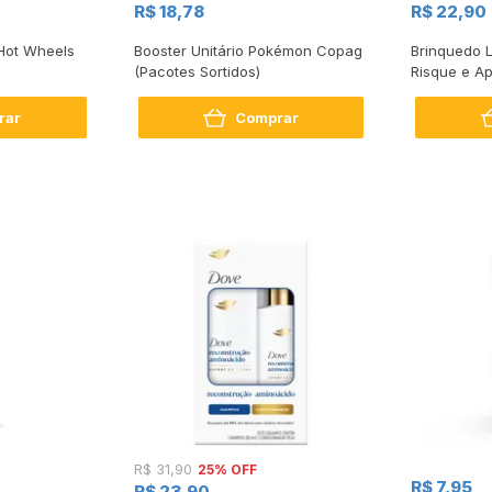
R$ 18,78
R$ 22,90
Hot Wheels
Booster Unitário Pokémon Copag
Brinquedo 
(Pacotes Sortidos)
Risque e A
Unidades
rar
Comprar
25% OFF
R$ 31,90
R$ 7,95
R$ 23,90