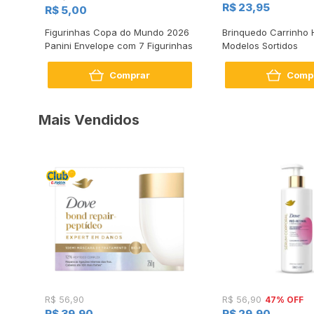
R$ 23,95
R$ 5,00
Figurinhas Copa do Mundo 2026
Brinquedo Carrinho 
ml
Panini Envelope com 7 Figurinhas
Modelos Sortidos
Comprar
Comp
Mais Vendidos
47% OFF
R$ 56,90
R$ 56,90
R$ 39,90
R$ 29,90