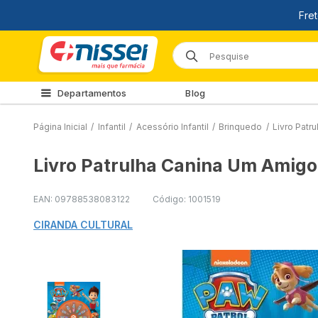
Departamentos
Blog
Página Inicial
/
Infantil
/
Acessório Infantil
/
Brinquedo
/
Livro Patr
Livro Patrulha Canina Um Amigo
EAN: 09788538083122
Código: 1001519
CIRANDA CULTURAL