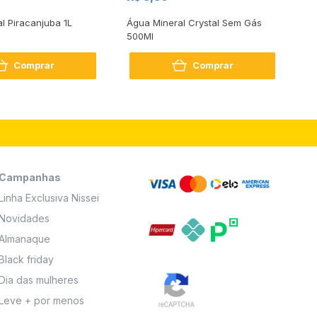
al Piracanjuba 1L
Água Mineral Crystal Sem Gás
Do
500Ml
Bo
2
Comprar
Comprar
Campanhas
Linha Exclusiva Nissei
Novidades
Almanaque
Black friday
Dia das mulheres
Leve + por menos