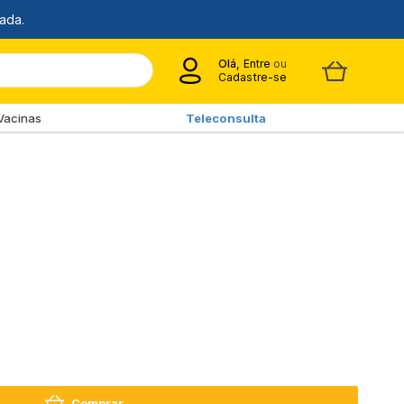
Olá,
Entre
ou
Cadastre-se
Vacinas
Teleconsulta
Comprar