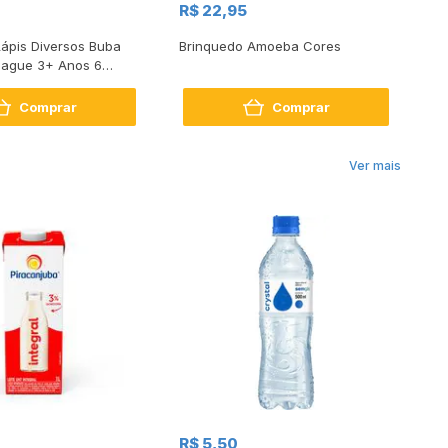
R$ 22,95
R$
Lápis Diversos Buba
Brinquedo Amoeba Cores
Ti
pague 3+ Anos 6
Ca
Comprar
Comprar
Ver mais
R$
R$ 5,50
R