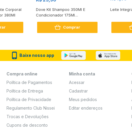
te Corporal
Dove Kit Shampoo 350Ml E
Leite Integr
or 380Ml
Condicionador 175Ml
Reconstrução + Aminoácido
rar
Comprar
Baixe nosso app
Compra online
Minha conta
Política de Pagamentos
Acessar
Política de Entrega
Cadastrar
Política de Privacidade
Meus pedidos
Regulamento Club Nissei
Editar endereços
Trocas e Devoluções
Cupons de desconto