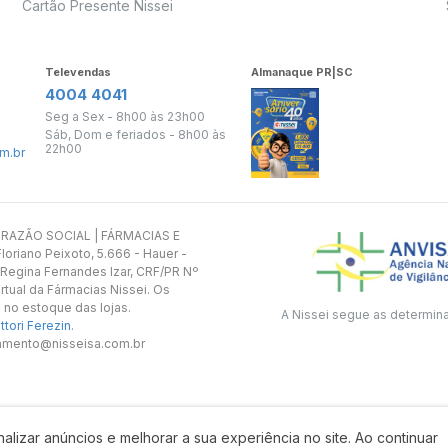
Cartão Presente Nissei
Televendas
Almanaque PR|SC
4004 4041
Seg a Sex - 8h00 às 23h00
Sáb, Dom e feriados - 8h00 às
22h00
m.br
s. RAZÃO SOCIAL | FÁRMACIAS E
oriano Peixoto, 5.666 - Hauer -
 Regina Fernandes Izar, CRF/PR Nº
rtual da Fármacias Nissei. Os
 no estoque das lojas.
A Nissei segue as determin
tori Ferezin
.
utamento@nisseisa.com.br
alizar anúncios e melhorar a sua experiência no site. Ao continuar
Desenvolvido por: