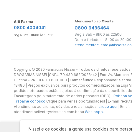
Alô Farma
Atendimento ao Cliente
0800 4004041
0800 6436464
Seg a Sáb - 8h00 às 22h00
Seg a Sex - 8h00 às 16h30
Dom e feriados - 8h00 às 20h00
atendimentocliente@nisseisa.co
Copyright ©️ 2020 Fármacias Nissei - Todos os direitos reservado
DROGARIAS NISSEI |CNPJ: 79.430.682/0028-42 | End: Av. Marechal Fl
Curitiba - PR| CEP: 81.630-000 | Farmacêutico Responsável: Sandra
18480 | Preços exclusivos para produtos comercializados na Loja Vi
pedidos efetuados estão sujeitos à confirmação da disponibilidade
Encarregado pelo tratamento de dados pessoais (DPO) |
Robson Vet
Trabalhe conosco
Clique para ver as oportunidades! | E-mail: recr
Atendimento ao cliente, dúvidas e reclamações:
clique aqui
| Email:
atendimentocliente@nisseisa.com.br ou
WhatsApp
.
Nissei e os cookies: a gente usa cookies para person