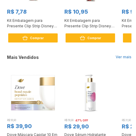
R$ 7,78
R$ 10,95
R$ 9
Kit Embalagem para
Kit Embalagem para
Kit Emb
Presente Clip Strip Disney
Presente Clip Strip Disney
Present
30x44 1 pacote
50x70 1 pacote
Colorid
Comprar
Comprar
Mais Vendidos
Ver mais
R$ 56,90
R$ 56,90
47% OFF
R$ 31,90
2
R$ 39,90
R$ 29,90
R$ 2
Dove Máscara Capilar 10 Em
Dove Sérum Hidratante
Dove Ki