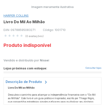
Imagem meramente ilustrativa
HARPER COLLINS
Livro Do Mil Ao Milhão
EAN: 09788595083271
Código: 1001710
(0 avaliações)
Produto indisponível
Vendido e distribuído por
Nissei
Lojas próximas com estoque:
Consultar lojas
Descrição de Produto
Livro Do Mil ao Milhão
Descubra o caminho para alcançar a independência financeira com o "Do Mil
ao Milhão". Este livro é um guia prático e inspirador, escrito por Thiago Nigro,
que compartilha estratégias simples e eficazes para multiplicar seu dinheiro e