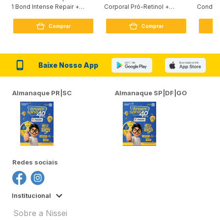
1 Bond Intense Repair +
Corporal Pró-Retinol +
Condici
Peptídeo 250G
Firmador 380Ml
Reconst
Comprar
Comprar
Baixe Nosso App
Almanaque PR|SC
Almanaque SP|DF|GO
Redes sociais
Institucional
Sobre a Nissei