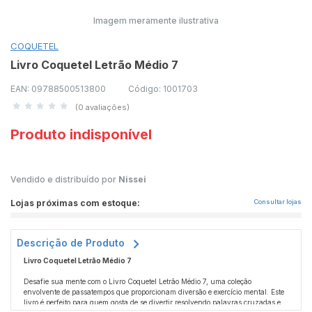
Imagem meramente ilustrativa
COQUETEL
Livro Coquetel Letrão Médio 7
EAN: 09788500513800
Código: 1001703
(0 avaliações)
Produto indisponível
Vendido e distribuído por
Nissei
Lojas próximas com estoque:
Consultar lojas
Descrição de Produto
Livro Coquetel Letrão Médio 7
Desafie sua mente com o Livro Coquetel Letrão Médio 7, uma coleção
envolvente de passatempos que proporcionam diversão e exercício mental. Este
livro é perfeito para quem gosta de se divertir resolvendo palavras cruzadas e