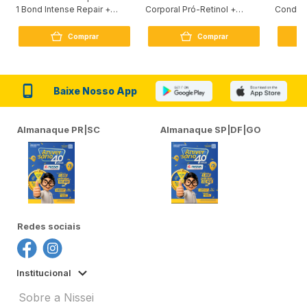
1 Bond Intense Repair +
Corporal Pró-Retinol +
Condici
Peptídeo 250G
Firmador 380Ml
Reconst
Comprar
Comprar
Baixe Nosso App
Almanaque PR|SC
Almanaque SP|DF|GO
Redes sociais
Institucional
Sobre a Nissei