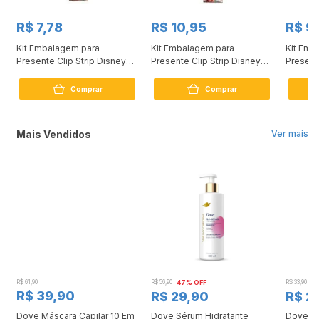
R$ 7,78
R$ 10,95
R$ 9
Kit Embalagem para
Kit Embalagem para
Kit Emb
Presente Clip Strip Disney
Presente Clip Strip Disney
Present
30x44 1 pacote
50x70 1 pacote
Colorid
Comprar
Comprar
Mais Vendidos
Ver mais
R$ 61,90
R$ 56,90
47% OFF
R$ 33,90
3
R$ 39,90
R$ 29,90
R$ 2
Dove Máscara Capilar 10 Em
Dove Sérum Hidratante
Dove Ki