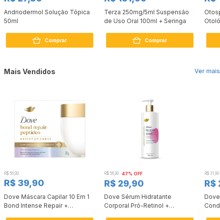
MÉDICO DEVERÁ SER CONSULTADO. SEU USO PODE TRAZER RISCOS.
PROCURE O MÉDICO E O FARMACÊUTICO. LEIA A BULA.
Andriodermol Solução Tópica
Terza 250mg/5ml Suspensão
Otos
50ml
de Uso Oral 100ml + Seringa
Otoló
Comprar
Comprar
Mais Vendidos
Ver mais
R$ 56,90
R$ 56,90
47% OFF
R$ 31,90
R$ 39,90
R$ 29,90
R$ 
Dove Máscara Capilar 10 Em 1
Dove Sérum Hidratante
Dove
Bond Intense Repair +
Corporal Pró-Retinol +
Cond
Peptídeo 250G
Firmador 380Ml
Reco