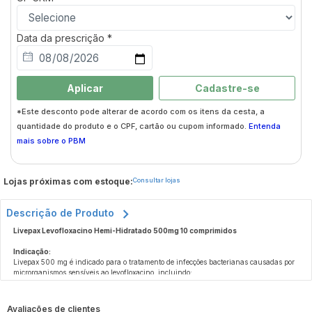
Data da prescrição *
Aplicar
Cadastre-se
*Este desconto pode alterar de acordo com os itens da cesta, a
quantidade do produto e o CPF, cartão ou cupom informado.
Entenda
mais sobre o PBM
Lojas próximas com estoque:
Consultar lojas
Descrição de Produto
Livepax Levofloxacino Hemi-Hidratado 500mg 10 comprimidos
Indicação:
Livepax 500 mg é indicado para o tratamento de infecções bacterianas causadas por
microrganismos sensíveis ao levofloxacino, incluindo:
- Infecções do trato respiratório superior e inferior, como sinusite, exacerbações
agudas de bronquite crônica e pneumonia.
Avaliações de clientes