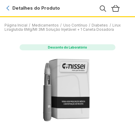
Detalhes do Produto
Página Inicial
/
Medicamentos
/
Uso Contínuo
/
Diabetes
/
Lirux
Liraglutida 6Mg/Ml 3Ml Solução Injetável + 1 Caneta Dosadora
Desconto do Laboratório