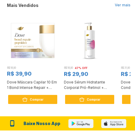
Mais Vendidos
Ver mais
R$ 56,90
R$ 56,90
47% OFF
R$ 31,90
2
R$ 39,90
R$ 29,90
R$ 2
Dove Máscara Capilar 10 Em
Dove Sérum Hidratante
Dove Ki
1 Bond Intense Repair +
Corporal Pró-Retinol +
Condici
Peptídeo 250G
Firmador 380Ml
Reconst
Comprar
Comprar
Baixe Nosso App