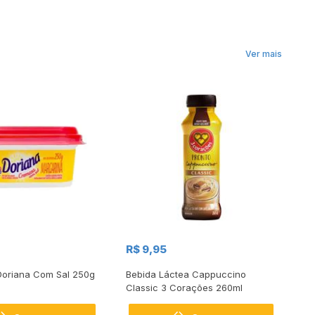
Ver mais
R$ 9,95
R$
Doriana Com Sal 250g
Bebida Láctea Cappuccino
Be
Classic 3 Corações 260ml