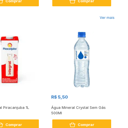
Comprar
Comprar
Ver mais
R$
R$ 5,50
R
al Piracanjuba 1L
Água Mineral Crystal Sem Gás
Do
500Ml
Bo
2
Comprar
Comprar