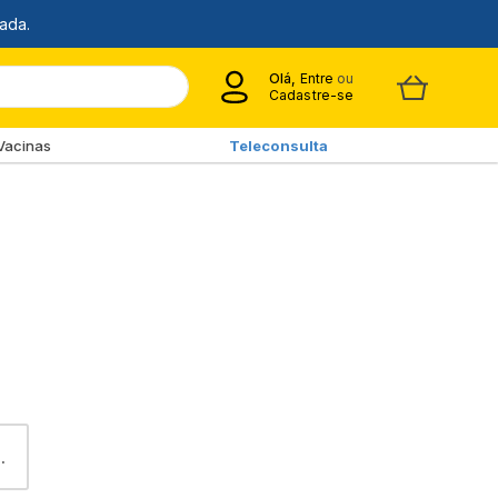
Olá,
Entre
ou
Cadastre-se
Vacinas
Teleconsulta
GR