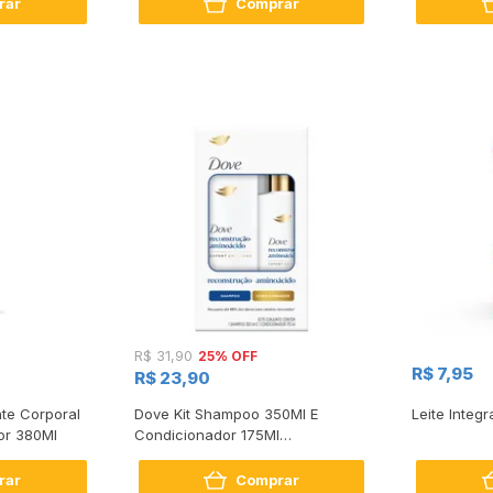
rar
Comprar
25% OFF
R$ 31,90
R$ 7,95
R$ 23,90
te Corporal
Dove Kit Shampoo 350Ml E
Leite Integr
or 380Ml
Condicionador 175Ml
Reconstrução + Aminoácido
rar
Comprar