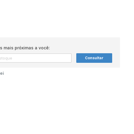
s mais próximas a você:
Consultar
ei