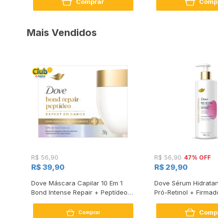
Comprar
Comp
Mais Vendidos
47% OFF
R$ 56,90
R$ 56,90
R$ 39,90
R$ 29,90
s
Dove Máscara Capilar 10 Em 1
Dove Sérum Hidratan
Bond Intense Repair + Peptídeo
Pró-Retinol + Firmad
250G
Comp
Comprar