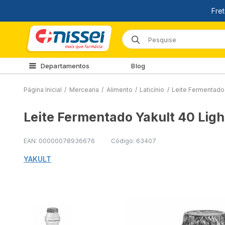
Departamentos
Blog
Página Inicial
/
Mercearia
/
Alimento
/
Laticínio
/
Leite Fermentado 
Leite Fermentado Yakult 40 Ligh
EAN: 00000078936676
Código: 63407
YAKULT