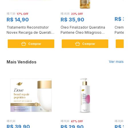
R$ 17,90
17% OFF
R$ 46,90
23% OFF
R$ 3
R$ 14,90
R$ 35,90
Tratamento Reconstrutor
Óleo Finalizador Queratina
Creme 
0
Novex Recarga de Queratina
Pantene Óleo Milagroso
Pantene
80g
95ml
Comprar
Comprar
Mais Vendidos
Ver mais
R$ 61,90
R$ 56,90
47% OFF
R$ 33,90
3
R$ 39,90
R$ 29,90
R$ 2