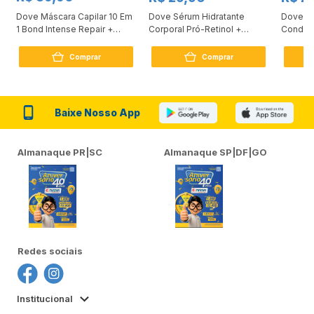
Dove Máscara Capilar 10 Em
Dove Sérum Hidratante
Dove Ki
1 Bond Intense Repair +
Corporal Pró-Retinol +
Condici
Peptídeo 250G
Firmador 380Ml
Reconst
Comprar
Comprar
Baixe Nosso App
Almanaque PR|SC
Almanaque SP|DF|GO
Redes sociais
Institucional