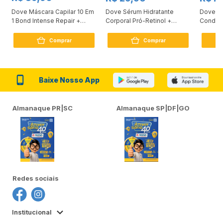
Dove Máscara Capilar 10 Em
Dove Sérum Hidratante
Dove Ki
1 Bond Intense Repair +
Corporal Pró-Retinol +
Condici
Peptídeo 250G
Firmador 380Ml
Reconst
Comprar
Comprar
Baixe Nosso App
Almanaque PR|SC
Almanaque SP|DF|GO
Redes sociais
Institucional