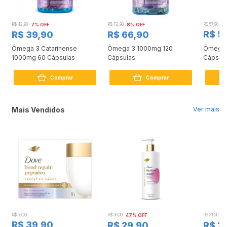
R$ 42,90
7% OFF
R$ 72,90
8% OFF
R$ 57,90
R$ 5
R$ 39,90
R$ 66,90
Ômega 3 Catarinense
Ômega 3 1000mg 120
Ômega 
1000mg 60 Cápsulas
Cápsulas
Cápsul
Comprar
Comprar
Mais Vendidos
Ver mais
R$ 56,90
R$ 56,90
47% OFF
R$ 31,90
2
R$ 39,90
R$ 29,90
R$ 2