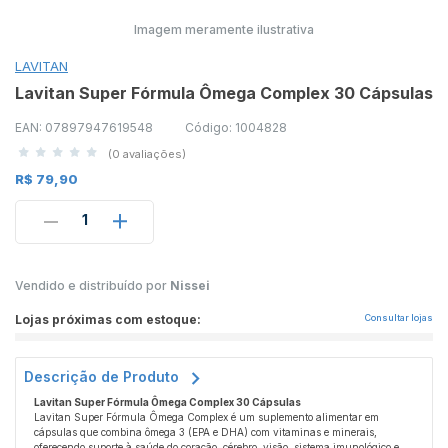
Imagem meramente ilustrativa
LAVITAN
Lavitan Super Fórmula Ômega Complex 30 Cápsulas
EAN: 07897947619548
Código: 1004828
(0 avaliações)
R$ 79,90
1
Vendido e distribuído por
Nissei
Lojas próximas com estoque:
Consultar lojas
Descrição de Produto
Lavitan Super Fórmula Ômega Complex 30 Cápsulas
Lavitan Super Fórmula Ômega Complex é um suplemento alimentar em
cápsulas que combina ômega 3 (EPA e DHA) com vitaminas e minerais,
oferecendo suporte à saúde do coração, cérebro, visão, sistema imunológico e