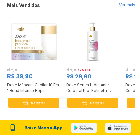
Mais Vendidos
Ver mais
R$ 56,90
R$ 56,90
47% OFF
R$ 31,90
2
R$ 39,90
R$ 29,90
R$ 2
Dove Máscara Capilar 10 Em
Dove Sérum Hidratante
Dove Ki
1 Bond Intense Repair +
Corporal Pró-Retinol +
Condici
Peptídeo 250G
Firmador 380Ml
Reconst
Comprar
Comprar
Baixe Nosso App