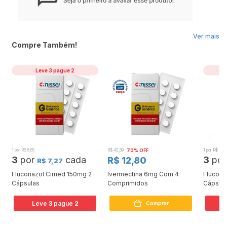
PROCURE O MÉDICO E O FARMACÊUTICO. LEIA A BULA.
Ver mais
Compre Também!
Leve 3 pague 2
1 por R$ 8,65
R$ 42,39
70% OFF
1 por R$ 11,5
3
por
cada
3
po
R$ 12,80
R$ 7,27
Fluconazol Cimed 150mg 2
Ivermectina 6mg Com 4
Flucona
Cápsulas
Comprimidos
Cápsul
Leve
3
pague
2
L
Comprar