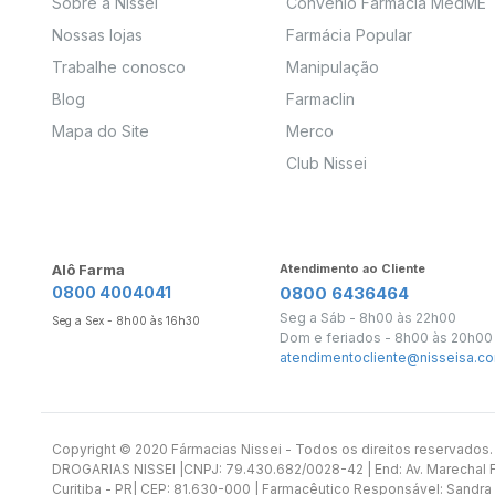
Sobre a Nissei
Convênio Farmácia MedME
Nossas lojas
Farmácia Popular
Trabalhe conosco
Manipulação
Blog
Farmaclin
Mapa do Site
Merco
Club Nissei
Alô Farma
Atendimento ao Cliente
0800 4004041
0800 6436464
Seg a Sáb - 8h00 às 22h00
Seg a Sex - 8h00 às 16h30
Dom e feriados - 8h00 às 20h00
atendimentocliente@nisseisa.co
Copyright ©️ 2020 Fármacias Nissei - Todos os direitos reservado
DROGARIAS NISSEI |CNPJ: 79.430.682/0028-42 | End: Av. Marechal Fl
Curitiba - PR| CEP: 81.630-000 | Farmacêutico Responsável: Sandra