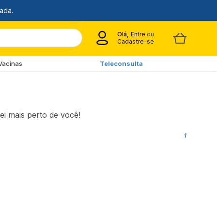
Olá,
Entre
ou
Cadastre-se
Vacinas
Teleconsulta
ei mais perto de você!
1