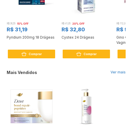
R$ 36,55
15% OFF
R$ 41,05
20% OFF
R$ 112,04
R$ 31,19
R$ 32,80
R$ 9
Pyridium 200mg 18 Drágeas
Cystex 24 Drágeas
Gino Ca
Vaginal
Comprar
Comprar
Mais Vendidos
Ver mais