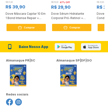
R$ 61,90
R$ 56,90
47% OFF
R$ 33,90
3
R$ 39,90
R$ 29,90
R$ 2
Dove Máscara Capilar 10 Em
Dove Sérum Hidratante
Dove Ki
1 Bond Intense Repair +
Corporal Pró-Retinol +
Condici
Peptídeo 250G
Firmador 380Ml
Reconst
Comprar
Comprar
Baixe Nosso App
Almanaque PR|SC
Almanaque SP|DF|GO
Redes sociais